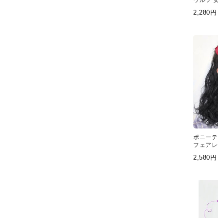
ウルフ 
ーテール
2,28
ポニーテ
フェアレ
ら パー
2,58