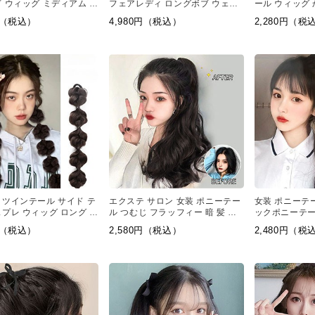
ブ ウィッグ ミディアム シ
フェアレディ ロングボブ ウェー
ール ウィッグ
ブ 巻き
ール 種類
0円（税込）
4,980円（税込）
2,280円（税
 ツインテール サイド テ
エクステ サロン 女装 ポニーテー
女装 ポニーテ
スプレ ウィッグ ロング ウ
ル つむじ フラッフィー 暗 髪 ポ
ックポニーテ
ニー
ェイブのロン
0円（税込）
2,580円（税込）
2,480円（税