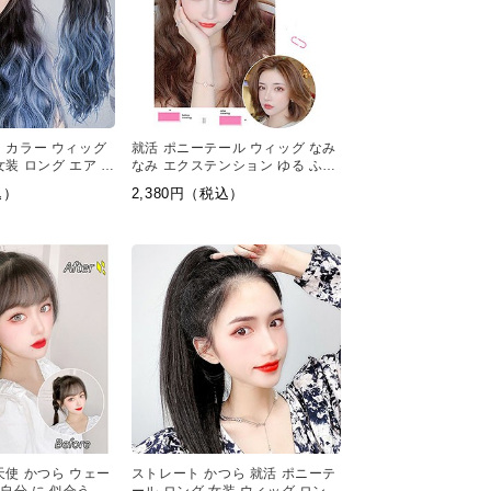
 カラー ウィッグ
就活 ポニーテール ウィッグ なみ
装 ロング エア ウ
なみ エクステンション ゆる ふわ
ナル カラー
かつら 女性
込）
2,380円（税込）
天使 かつら ウェー
ストレート かつら 就活 ポニーテ