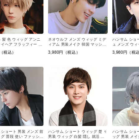
 髪 色 ウィッグ アンニ
ネオウルフ メンズ ウィッグ ミデ
ハンサム ショ
レイヘア フラッフィー お
ィアム 男装メイク 韓国 マッシュ
ュ メンズ ウィ
男子 コスプレ ウィッグ 韓
ウィッグ 自然 おすすめ ハンサム
韓国 マッシュ
0円（税込）
3,980円（税込）
3,980円（税
マッシュ イメチェン
ショート
 ショート 男装 メンズ 前
ハンサム ショート ウィッグ 楚 々
ハンサム ショー
ッグ 普段 使い ファッショ
男装 ウィッグ 白髪 隠し 就活 前
ッグ 男装 メイ