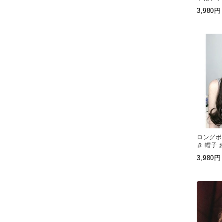
ョンネッ
3,98
全頭セッ
イブ
ロングボ
き 帽子
3,98