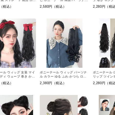
女装 ストレート 就活 ポニ
し ポニーテール 韓国 パーソナル
ブ 巻き ロング
カラー
型 女性 用
0円（税込）
2,580円（税込）
2,280円（税
ール ウィッグ 女装 マイ
ポニーテール ウィッグ パーソナ
ポニーテール 
ディ ウェーブ 巻き かつ
ル カラー ゆる ふわ かつら ロー
リップ ツイン
ソナル カラー
プ ウェーブ 巻き ポニーテール
木 奈々
0円（税込）
2,380円（税込）
2,280円（税