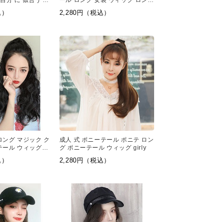
 自分 に 似合う 髪
ール ロング 女装 ウィッグ ロング
ヘア ストレート
込）
2,280円（税込）
ロング マジック ク
成人 式 ポニーテール ポニテ ロン
テール ウィッグ鈴
グ ポニーテール ウィッグ girly
込）
2,280円（税込）