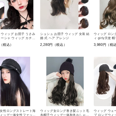
 ウィッグ お団子 うさみ
シュシュ お団子 ウィッグ 女装 結
ウィッグ ロン
ューシャ ウィッグ カチュ
婚 式 ヘア アレンジ
ィ girly天使
ポイント ウィッグ
0円（税込）
2,280円（税込）
3,980円（税
女性ロングストレート海
ウィッグ女ロング巻き髪ニット毛
ウィッグ ウェ
ィッグ一体女性ファッシ
糸帽子ウィッグ一体秋冬おしゃれ
ブ ロングウィ