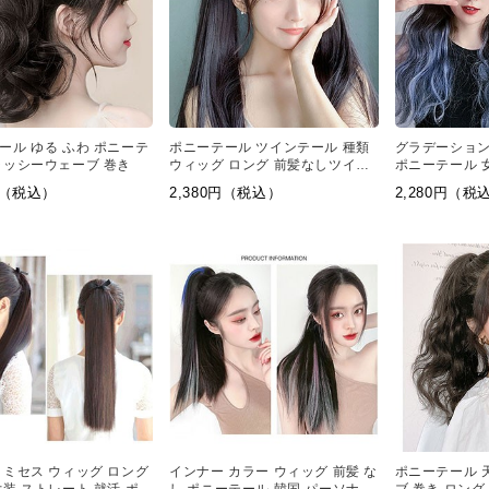
ール ゆる ふわ ポニーテ
ポニーテール ツインテール 種類
グラデーション
ラッシーウェーブ 巻き
ウィッグ ロング 前髪なしツイン
ポニーテール 女
テール
ェーブ パーソ
0円（税込）
2,380円（税込）
2,280円（税
 ミセス ウィッグ ロング
インナー カラー ウィッグ 前髪 な
ポニーテール 