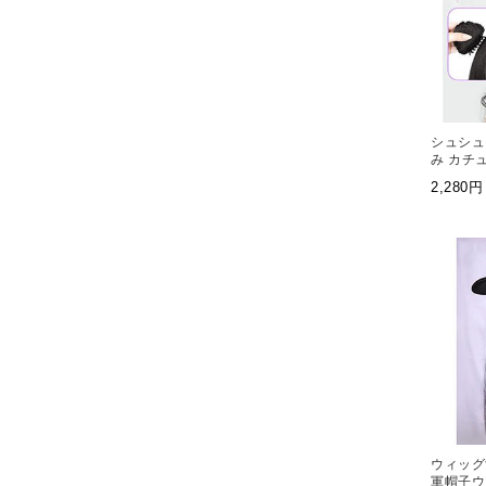
シュシュ
み カチ
ーシャ 
2,28
ウィッグ
軍帽子ウ