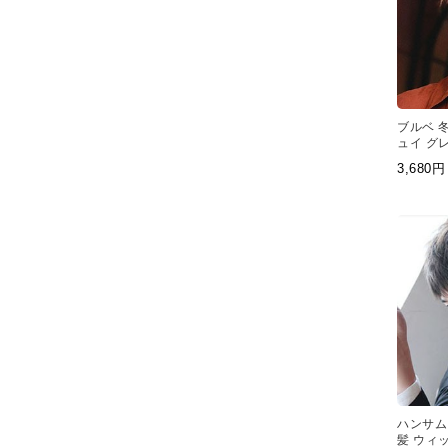
ブルベ 冬
ュイ グ
しゃれ 
3,68
国 風 
ハンサム
髪 ウィ