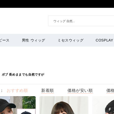
ピース
男性 ウィッグ
ミセスウィッグ
COSPLAY
り ボブ 長めままでも自然ですが
：
おすすめ順
新着順
価格が安い順
価