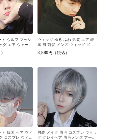
ート ウルフ マッシ
ウィッグ ゆる ふわ 男装 エア 韓
ッグ エア ウェーブ
国 風 前髪 メンズ ウィッグ グル
 イメチェン
ーミー ウェーブ 巻き
込）
3,880円（税込）
ト 韓国 ヘア ウィ
男装 メイク 眉毛 コスプレ ウィッ
ク コスプレ ウィッ
グ グレイヘア 眉毛メンズ アート