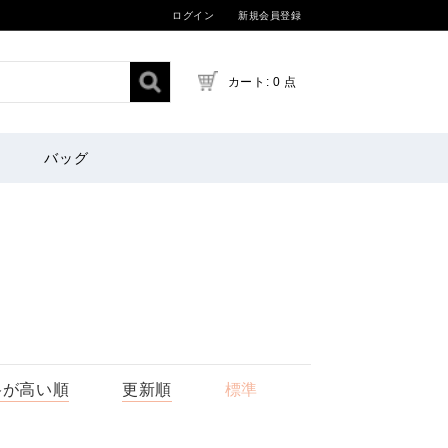
ログイン
新規会員登録
カート: 0 点
バッグ
格が高い順
更新順
標準