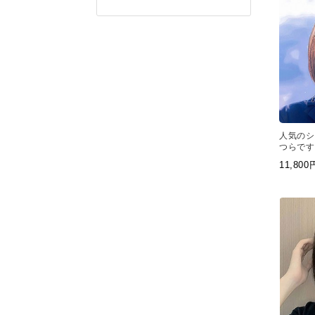
人気のシ
つらです
ー前髪の
11,80