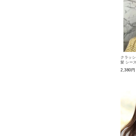
クラッシ
髪 シース
2,38