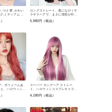
,つけ 襟 ,かわい
ロングストレート、風になびくサ
ッグ,ミディアム ボ
ラサラヘアで、まさに理想が叶う
ロングスタイル、ボディラインも
込）
5,980円（税込）
綺麗に見せてくれます。
マ、ボリュームあ
スーパー ロングヘア ストレー
ルと、ハロウィン
ト、ハロウィンコスプレキャラク
かわいい、女性らし
ターにぴったりのウィッグ。
込）
4,280円（税込）
あるカラーです。