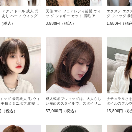
 アクア ドール 成人 式
天使 マイ フェアレディ前髪 ウィ
エクステ エク
髪 あり ハーフ ウィッグ
ッ グ シャギー カット 眉毛 アー
グ ウィッグ 前
ース 人 毛
ト
アレディ
0円（税込）
3,980円（税込）
1,980円（税
ィッグ 最高級人 毛 ウィ
成人式ボブウィッグは、大人らし
ナチュラルさ
分手植えミニボブ,前髪が
い短めのスタイルで、スタイリッ
タイルのフル
ブスタイルで仕立てられ
シュな印象を与えます。短めのシ
グストレート
0円（税込）
57,000円（税込）
15,800円（
ョートボブは、万能ヘアなうえ
前髪と際立つ
に、小顔効果とデカ目要素がいー
オススメなウ
っぱい。