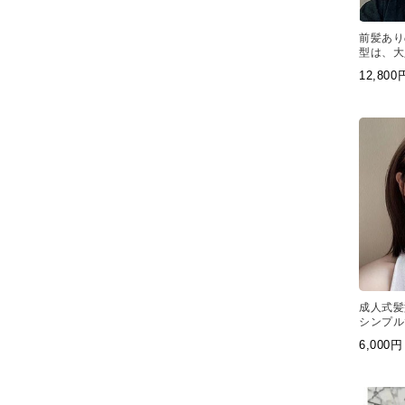
前髪あり
型は、大
象を与え
12,80
成人式髪
シンプル
で、自然
6,00