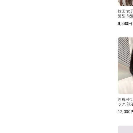
韓国 女子
髪型 前
トップ ピ
9,88
医療用ウ
ッグ,部
短めのボ
12,00
ています