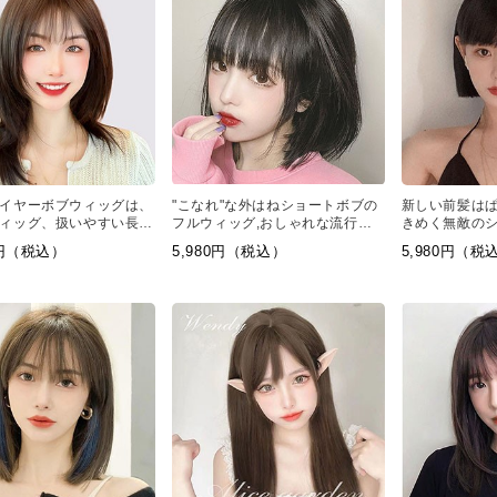
イヤーボブウィッグは、
"こなれ"な外はねショートボブの
新しい前髪は
ィッグ、扱いやすい長さ
フルウィッグ,おしゃれな流行り
きめく無敵の
ダードミディアム ロン
のスタイル、ナチュラルに可愛く
の女性らしい
0円（税込）
5,980円（税込）
5,980円（税
なれちゃう、内巻きショートスタ
イル