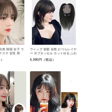
自然 韓国 女子 ウ
ウィッグ 前髪 自然 かつらレイヤ
クステ 女性 用
ー ボブタッセル カットゆる ふわ
込）
6,980円（税込）