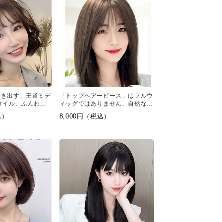
引き出す、王道ミデ
「トップヘアーピース」はフルウ
タイル、ふんわり
ィッグではありません、自然なつ
たような、トレンド
むじや前髪のついた、頭頂部から
込）
8,000円（税込）
ブスタイル
被せるタイプの新感覚ウィッグで
す