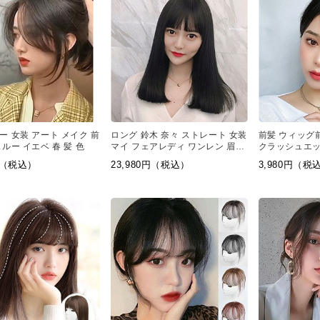
ー 女装 アート メイク 前
ロング 鈴木 奈々 ストレート 女装
前髪 ウィッグ
ルー イエベ 春 髪 色
マイ フェアレディ ワンレン 眉毛
クラッシュエッ
アート メイク
ョート
0円（税込）
23,980円（税込）
3,980円（税