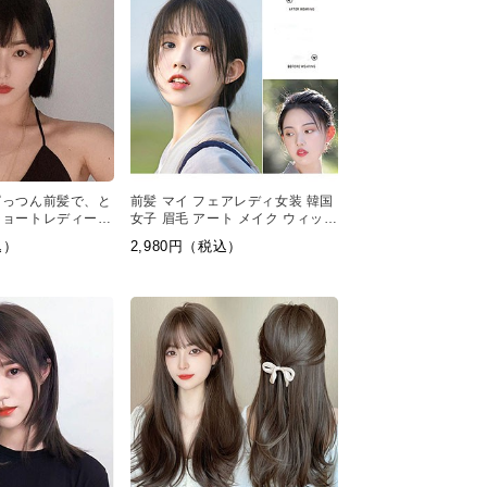
ぱっつん前髪で、と
前髪 マイ フェアレディ女装 韓国
ショートレディース
女子 眉毛 アート メイク ウィッグ
スタイルです
自然シースルー
込）
2,980円（税込）