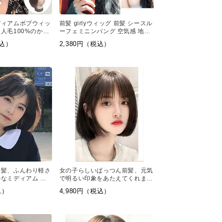
ディアムボブウィッ
前髪 girlyウィッグ 前髪 シースル
人毛100%のかつ
ーフェミニンバング 空気感 地肌
さで、セミロングの
透ける 女
税込）
2,380円（税込）
ほどよい前髪で姫カ
です。
前髪、ふんわり軽さ
女の子らしいぱっつん前髪、元気
なミディアム ボ
で明るい印象をあたえてくれま
す。まるで優しい風
す、女性らしいソフトのフルウィ
込）
4,980円（税込）
るかのような
ッグ