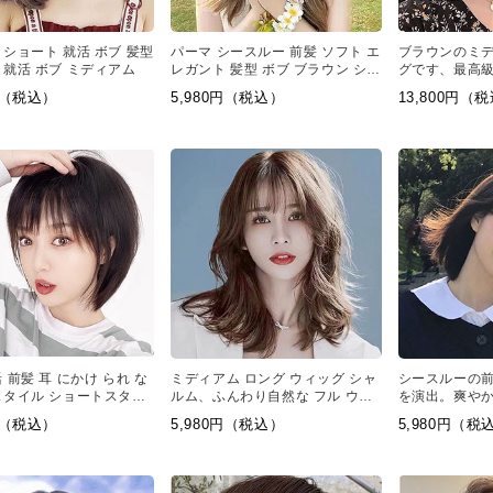
 ショート 就活 ボブ 髪型
パーマ シースルー 前髪 ソフト エ
ブラウンのミ
 就活 ボブ ミディアム
レガント 髪型 ボブ ブラウン シュ
グです、最高級
ガー 女性 髪型 かつら
ら。中間の長
0円（税込）
5,980円（税込）
13,800円（
フレームで、
ットが特徴的
 前髪 耳 にかけ られ な
ミディアム ロング ウィッグ シャ
シースルーの
スタイル ショートスタイ
ルム、ふんわり自然な フル ウィ
を演出。爽やか
ウィッグ
ッグ ロング がキープできる
ブスタイルで
0円（税込）
5,980円（税込）
5,980円（税
をまとってい