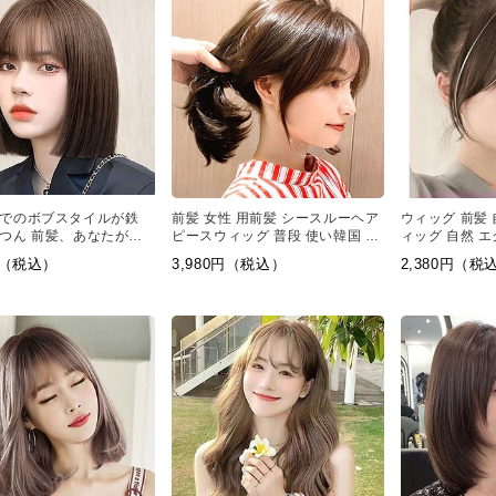
でのボブスタイルが鉄
前髪 女性 用前髪 シースルーヘア
ウィッグ 前髪 
つん 前髪、あなたが持
ピースウィッグ 普段 使い韓国 ヘ
ィッグ 自然 エ
ションウィッグへのイメ
ア
0円（税込）
3,980円（税込）
2,380円（税
わること