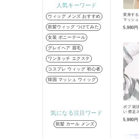
人気キーワード
変身する
ウィッグ メンズ おすすめ
マッシュ
前髪ウィッグ つけてみた
5,98
女装 ポニーテール
グレイヘア 眉毛
ワンタッチ エクステ
コスプレ ウィッグ 初心者
韓国 マッシュ ウィッグ
ボブ 就活
い 襟足
気になる注目ワード
ルのフル
5,98
前髪 カール メンズ