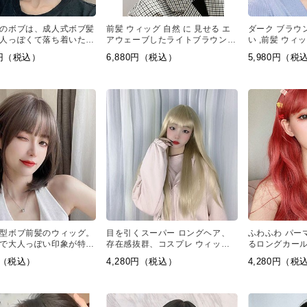
のボブは、成人式ボブ髪
前髪 ウィッグ 自然 に 見せる エ
ダーク ブラウン
人っぽくて落ち着いた印
アウェーブしたライトブラウンの
い ,前髪 ウィ
ます。
ストレートボブウィッグです。軽
ブ
0円（税込）
6,880円（税込）
5,980円（税
めで抜け感のぱっつん 前髪、一
気に垢ぬけた印象になります。
型ボブ前髪のウィッグ。
目を引くスーパー ロングヘア、
ふわふわ パー
で大人っぽい印象が特徴
存在感抜群、コスプレ ウィッグ
るロングカー
な仕上がりが魅力です。
おすすめ
コスプレ 女 
0円（税込）
4,280円（税込）
4,280円（税
い華やかさも