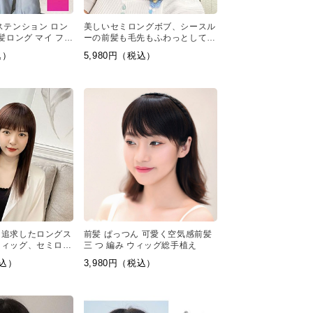
ステンション ロン
美しいセミロングボブ、シースル
髪ロング マイ フェ
ーの前髪も毛先もふわっとしてい
て可愛いので、ガーリーなお洋服
込）
5,980円（税込）
に合わせやすそう
を追求したロングス
前髪 ぱっつん 可愛く空気感前髪
ウィッグ、セミロン
三 つ 編み ウィッグ総手植え
ウィッグは、自然な
税込）
3,980円（税込）
輪郭からなる、最も
ィッグです。