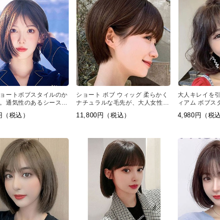
ョートボブスタイルのか
ショート ボブ ウィッグ 柔らかく
大人キレイを
。通気性のあるシースル
ナチュラルな毛先が、大人女性に
ィアム ボブス
人毛ウィッグです。
ぴったりです。
パーマをあて
0円（税込）
11,800円（税込）
4,980円（税
のゆるウェー