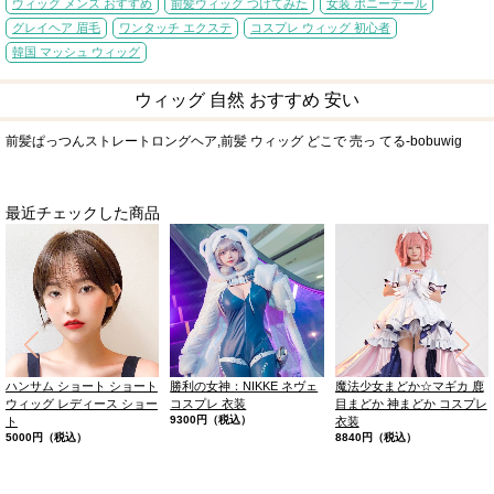
ウィッグ メンズ おすすめ
前髪ウィッグ つけてみた
女装 ポニーテール
グレイヘア 眉毛
ワンタッチ エクステ
コスプレ ウィッグ 初心者
韓国 マッシュ ウィッグ
ウィッグ 自然 おすすめ 安い
前髪ぱっつんストレートロングヘア,前髪 ウィッグ どこで 売っ てる-bobuwig
最近チェックした商品
ハンサム ショート ショート
勝利の女神：NIKKE ネヴェ
魔法少女まどか☆マギカ 鹿
ウィッグ レディース ショー
コスプレ 衣装
目まどか 神まどか コスプレ
9300円（税込）
ト
衣装
5000円（税込）
8840円（税込）