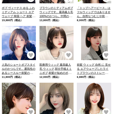
ボブ ヴィーナス ゆる ふわ
ブラウンのミディアムボブ
「トップヘアーピース」は
ミディアム ショート エア
ウィッグです、最高級人毛
フルウィッグではありませ
ウェーブ 韓国 ヘア 前髪 ウ
100%のかつら。中間の長
ん、自然なつむじや前髪の
ィッグ
さで、セミロングのフレー
ついた、頭頂部から被せる
19,880円（税込）
13,800円（税込）
8,000円（税込）
ムで、ほどよい前髪で姫カ
タイプの新感覚ウィッグで
ットが特徴的です。
す
お気に入り
お気に入り
お
人気のショートボブスタイ
医療用ウィッグ 最高級人
前髪 ウィッグ 自然 に 見せ
ルのかつらです。通気性の
毛 ウィッグ,部分手植えミ
る エアウェーブしたライ
あるシースルー前髪の人毛
ニボブ,前髪が短めのボブ
トブラウンのストレートボ
ウィッグです。
スタイルで仕立てられてい
ブウィッグです。軽めで抜
11,800円（税込）
12,000円（税込）
6,880円（税込）
ます
け感のぱっつん 前髪、一
気に垢ぬけた印象になりま
す。
お気に入り
お気に入り
お