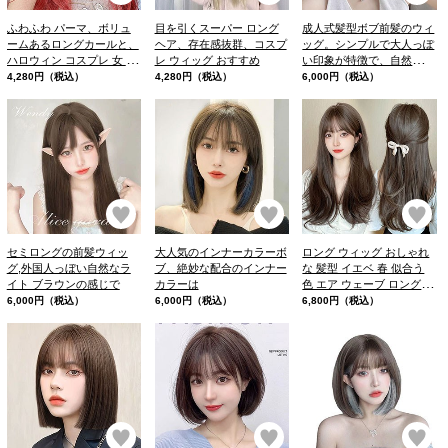
ふわふわ パーマ、ボリュ
目を引くスーパー ロング
成人式髪型ボブ前髪のウィ
ームあるロングカールと、
ヘア、存在感抜群、コスプ
ッグ。シンプルで大人っぽ
ハロウィン コスプレ 女 か
レ ウィッグ おすすめ
い印象が特徴で、自然な仕
わいい、女性らしい華やか
上がりが魅力です。
4,280円（税込）
4,280円（税込）
6,000円（税込）
さもあるカラーです。
お気に入り
お気に入り
お
セミロングの前髪ウィッ
大人気のインナーカラーボ
ロング ウィッグ おしゃれ
グ,外国人っぼい自然なラ
ブ、絶妙な配合のインナー
な 髪型 イエベ 春 似合う
イト ブラウンの感じで
カラーは
色 エア ウェーブ ロング パ
ーマ
6,000円（税込）
6,000円（税込）
6,800円（税込）
お気に入り
お気に入り
お