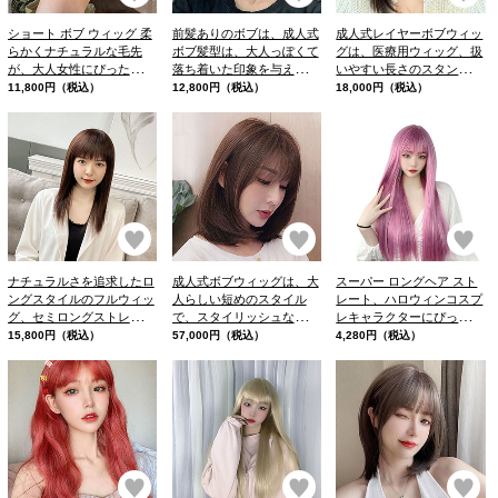
ショート ボブ ウィッグ 柔
前髪ありのボブは、成人式
成人式レイヤーボブウィッ
らかくナチュラルな毛先
ボブ髪型は、大人っぽくて
グは、医療用ウィッグ、扱
が、大人女性にぴったりで
落ち着いた印象を与えま
いやすい長さのスタンダー
す。
す。
ドミディアム ロング
11,800円（税込）
12,800円（税込）
18,000円（税込）
お気に入り
お気に入り
お
ナチュラルさを追求したロ
成人式ボブウィッグは、大
スーパー ロングヘア スト
ングスタイルのフルウィッ
人らしい短めのスタイル
レート、ハロウィンコスプ
グ、セミロングストレート
で、スタイリッシュな印象
レキャラクターにぴったり
ウィッグは、自然な前髪と
を与えます。短めのショー
のウィッグ。
15,800円（税込）
57,000円（税込）
4,280円（税込）
際立つ輪郭からなる、最も
トボブは、万能ヘアなうえ
オススメなウィッグです。
に、小顔効果とデカ目要素
がいーっぱい。
お気に入り
お気に入り
お