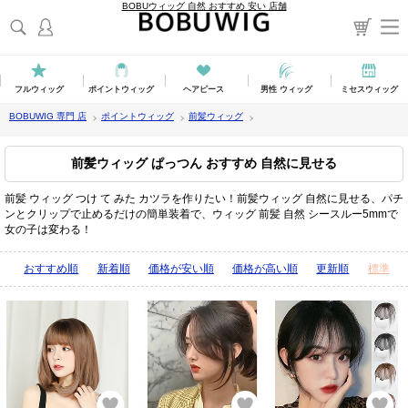
BOBUウィッグ 自然 おすすめ 安い 店舗
フルウィッグ
ポイントウィッグ
ヘアピース
男性 ウィッグ
ミセスウィッグ
BOBUWIG 専門 店
ポイントウィッグ
前髪ウィッグ
前髪ウィッグ ぱっつん おすすめ 自然に見せる
前髪 ウィッグ つけ て みた カツラを作りたい！前髪ウィッグ 自然に見せる、パチ
ンとクリップで止めるだけの簡単装着で、ウィッグ 前髪 自然 シースルー5mmで
女の子は変わる！
表示順：
おすすめ順
新着順
価格が安い順
価格が高い順
更新順
標準
お気に入り
お気に入り
お