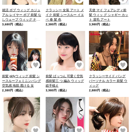
就活 ボブ ウィッグ カジュ
クラッシー 女装 アート メ
天使 マイ フェアレディ前
アル レイヤー ボブ 前髪 な
イク 前髪 シースルー イエ
髪 ウィッ グ シャギー カッ
しウェーブ ウィッグ ナチ
ベ 春 髪 色
ト 眉毛 アート
ュラルバング
3,680円（税込）
2,380円（税込）
3,980円（税込）
お気に入り
お気に入り
お
前髪 girlyウィッグ 前髪 シ
前髪 ぱっつん 可愛く空気
クラッシーサイド バング
ースルーフェミニンバング
感前髪三 つ 編み ウィッグ
パーソナル カラー 前髪 ウ
空気感 地肌 透ける 女
総手植え
ィッグ
2,380円（税込）
3,980円（税込）
2,880円（税込）
お気に入り
お気に入り
お