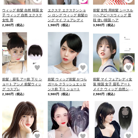
ウィッグ 前髪 自然 韓国 女
エクステ エクステンショ
前髪 女性 用前髪 シースル
子 ウィッグ 自然 エクステ
ン ロング ウィッグ 前髪ロ
ーヘアピースウィッグ 普
女性 用
ング マイ フェアレディ
段 使い韓国 ヘア
2,380円（税込）
1,980円（税込）
3,980円（税込）
お気に入り
お気に入り
お
前髪・眉毛 アー前 下り シ
前髪 ウィッグ前髪 かつら
前髪 マイ フェアレディ女
ョート アシメ 前髪ウィッ
ガール クラッシュエッセ
装 韓国 女子 眉毛 アート
グ コスプレ
ンス前 下り ショート
メイク ウィッグ 自然シー
スルー
2,380円（税込）
3,980円（税込）
2,980円（税込）
お気に入り
お気に入り
お