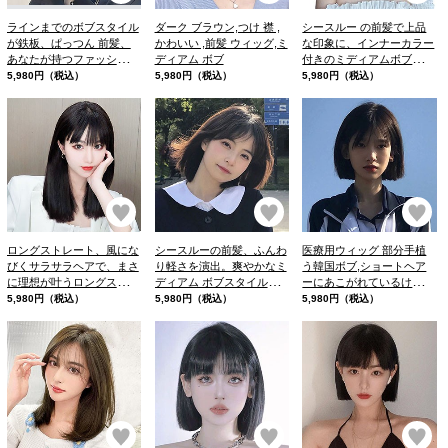
ラインまでのボブスタイル
ダーク ブラウン,つけ 襟 ,
シースルー の前髪で上品
が鉄板、ぱっつん 前髪、
かわいい ,前髪 ウィッグ,ミ
な印象に、インナーカラー
あなたが持つファッション
ディアム ボブ
付きのミディアムボブスタ
ウィッグへのイメージが変
イルです。耳掛けスタイル
5,980円（税込）
5,980円（税込）
5,980円（税込）
わること
でインナーカラーをしっか
り魅せるのも、ァッション
ウィッグに革命を。
お気に入り
お気に入り
お
ロングストレート、風にな
シースルーの前髪、ふんわ
医療用ウィッグ 部分手植
びくサラサラヘアで、まさ
り軽さを演出。爽やかなミ
う韓国ボブ,ショートヘア
に理想が叶うロングスタイ
ディアム ボブスタイルで
ーにあこがれているけど、
ル、ボディラインも綺麗に
す。まるで優しい風をまと
短くするには踏み出せない
5,980円（税込）
5,980円（税込）
5,980円（税込）
見せてくれます。
っているかのような
方にはおすすめ
お気に入り
お気に入り
お