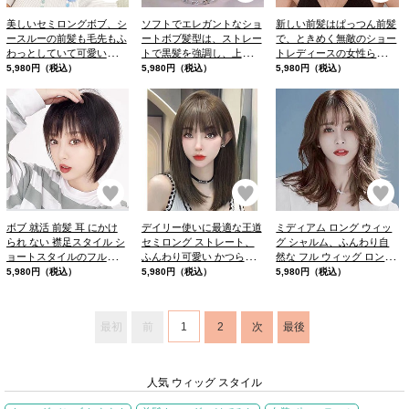
美しいセミロングボブ、シ
ソフトでエレガントなショ
新しい前髪はぱっつん前髪
ースルーの前髪も毛先もふ
ートボブ髪型は、ストレー
で、ときめく無敵のショー
わっとしていて可愛いの
トで黒髪を強調し、上品な
トレディースの女性らしい
で、ガーリーなお洋服に合
雰囲気を与えます
スタイルです
5,980円（税込）
5,980円（税込）
5,980円（税込）
わせやすそう
お気に入り
お気に入り
お
ボブ 就活 前髪 耳 にかけ
デイリー使いに最適な王道
ミディアム ロング ウィッ
られ ない 襟足スタイル シ
セミロング ストレート、
グ シャルム、ふんわり自
ョートスタイルのフルウィ
ふんわり可愛い かつら、
然な フル ウィッグ ロング
ッグ
ふわっとした前髪
がキープできる
5,980円（税込）
5,980円（税込）
5,980円（税込）
最初
前
1
2
次
最後
人気 ウィッグ スタイル