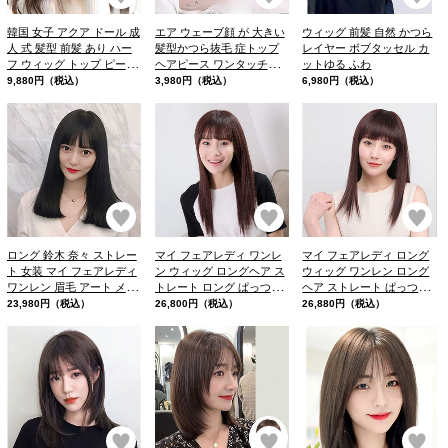
韓国 女子 アクア ドール 成
エア ウェーブ顔 が 大きい
ウィッグ 前髪 自然 かつら
人 式 髪型 前髪 あり ハー
髪型かつら抜毛 症トップ
レイヤー ボブタッセル カ
フ ウィッグ トップ ピース
ヘアピース ワンタッチシ
ットゆる ふわ
人 毛
ースルーバング
9,880円（税込）
3,980円（税込）
6,980円（税込）
お気に入り
お気に入り
お
ロング 鈴木 奈々 ストレー
マイ フェアレディ ワンレ
マイ フェアレディ ロング
ト 女装 マイ フェアレディ
ン ウィッグ ロングヘア ス
ウィッグ ワンレン ロング
ワンレン 眉毛 アート メイ
トレート ロング ぱっつん
ヘア ストレート ぱっつん
ク
前髪ストレート ロング 用
前髪 医療 用 ウィッグ
23,980円（税込）
26,800円（税込）
26,880円（税込）
ウィッグ
お気に入り
お気に入り
お