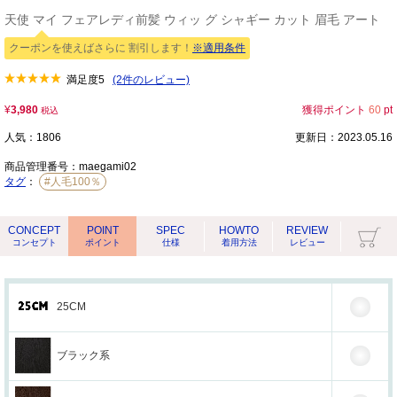
天使 マイ フェアレディ前髪 ウィッ グ シャギー カット 眉毛 アート
クーポンを使えばさらに 割引します！
※適用条件
満足度
5
(2件のレビュー)
¥
3,980
獲得ポイント
60
pt
税込
人気：1806
更新日：2023.05.16
商品管理番号：
maegami02
タグ
：
#人毛100％
CONCEPT
POINT
SPEC
HOWTO
REVIEW
コンセプト
ポイント
仕様
着用方法
レビュー
25CM
ブラック系