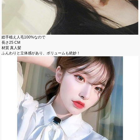
総手植え人毛100%なので
長さ25 CM
材質 真人髪
ふんわりと立体感があり、ボリュームも絶妙！