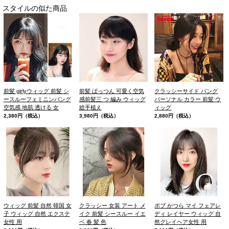
スタイルの似た商品
前髪 girlyウィッグ 前髪 シ
前髪 ぱっつん 可愛く空気
クラッシーサイド バング
ースルーフェミニンバング
感前髪三 つ 編み ウィッグ
パーソナル カラー 前髪 ウ
空気感 地肌 透ける 女
総手植え
ィッグ
2,380円（税込）
3,980円（税込）
2,880円（税込）
ウィッグ 前髪 自然 韓国 女
クラッシー 女装 アート メ
ボブ かつら マイ フェアレ
子 ウィッグ 自然 エクステ
イク 前髪 シースルー イエ
ディ レイヤー ウィッグ 自
女性 用
ベ 春 髪 色
然グレイヘア女性 用