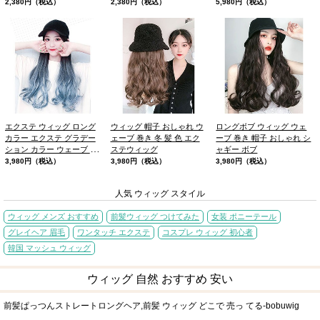
2,380円（税込）
2,380円（税込）
5,980円（税込）
エクステ ウィッグ ロング
ウィッグ 帽子 おしゃれ ウ
ロングボブ ウィッグ ウェ
カラー エクステ グラデー
ェーブ 巻き 冬 髪 色 エク
ーブ 巻き 帽子 おしゃれ シ
ション カラー ウェーブ 巻
ステウィッグ
ャギー ボブ
き帽子 おしゃれ
3,980円（税込）
3,980円（税込）
3,980円（税込）
人気 ウィッグ スタイル
ウィッグ メンズ おすすめ
前髪ウィッグ つけてみた
女装 ポニーテール
グレイヘア 眉毛
ワンタッチ エクステ
コスプレ ウィッグ 初心者
韓国 マッシュ ウィッグ
ウィッグ 自然 おすすめ 安い
前髪ぱっつんストレートロングヘア,前髪 ウィッグ どこで 売っ てる-bobuwig