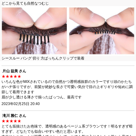
どこから見ても自然なつむじ
シースルー バング 切り 方ぱっちんクリップで装着
片山 益美 さん
★★★★★
いろんな色がMIXされているので自然かつ透明感抜群のカラーですり頭のかたち
がハチ張りですが、前髪が絶妙な長さで可愛い気分で目の上ギリギリや短めに調
節して着用できます
眉が少し透ける薄さで揃ったぱっつん、最高です
2023年02月25日 20:40
滝川 雅仁 さん
★★★★★
とても垢抜けたお色味で、透明感のあるベージュ系ブラウンです！明るすぎず暗
すぎず、どなたでも似合いやすい色だと思います。