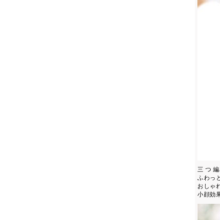
三 つ 
ふわっ
おしゃ
小顔効