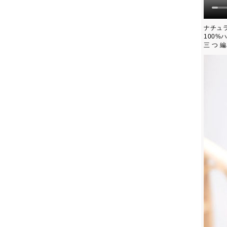
ナチュ
100
三 つ