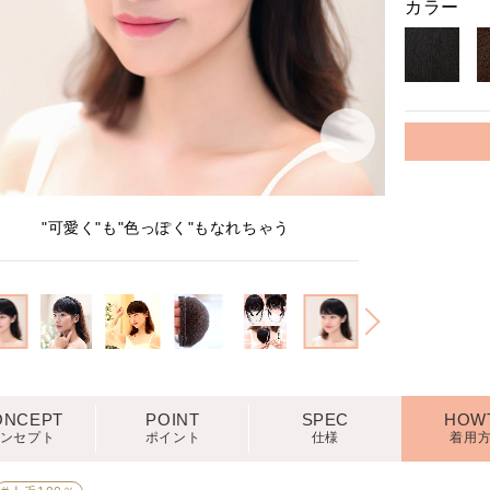
カラー
1
/
5
"可愛く"も"色っぽく"もなれちゃう
ONCEPT
POINT
SPEC
HOW
ンセプト
ポイント
仕様
着用