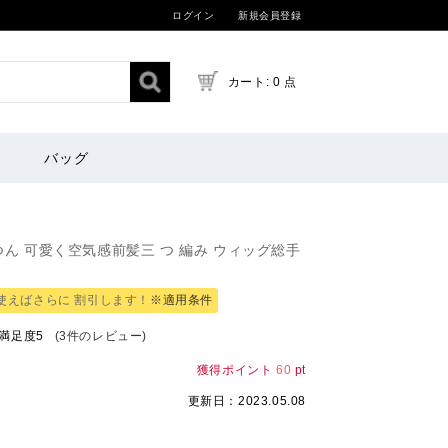
ログイン
新規会員登録
カート: 0 点
バッグ
つん 可愛く空気感前髪三 つ 編み ウィッグ総手
使えばさらに 割引します！
※適用条件
満足度
5
(3件のレビュー)
獲得ポイント
60
pt
更新日：2023.05.08