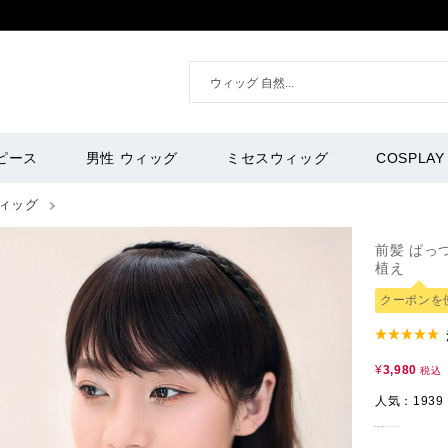
ピース
男性 ウィッグ
ミセスウィッグ
COSPLAY
ィッグ
前髪 ぱっ
植え
クーポンを
¥
3,980
税込
人気：1939
商品管理番号：
maegami04