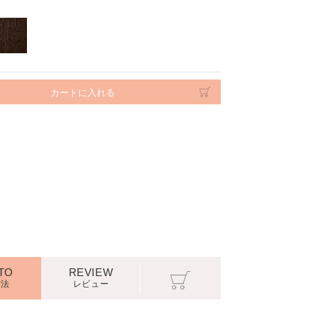
雨 前髪 キープ垢抜けた印象に
空気感のあるふ
TO
REVIEW
方法
レビュー