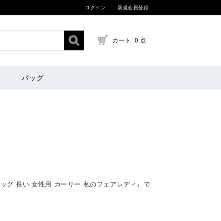
ログイン
新規会員登録
カート: 0 点
バッグ
グ 長い 女性用 カーリー 私のフェアレディ』で