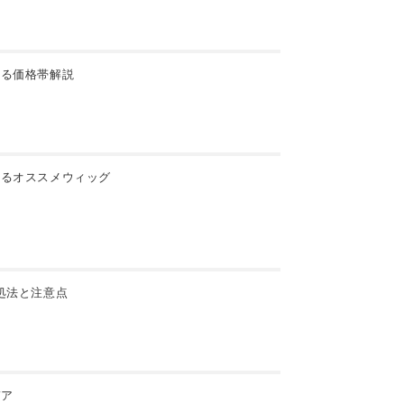
かる価格帯解説
するオススメウィッグ
処法と注意点
デア