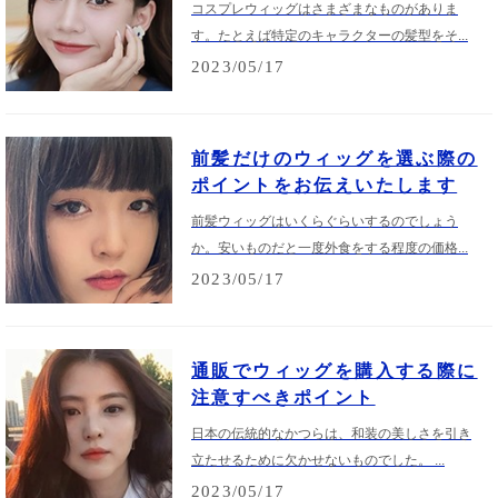
コスプレウィッグはさまざまなものがありま
す。たとえば特定のキャラクターの髪型をそ...
2023/05/17
前髪だけのウィッグを選ぶ際の
ポイントをお伝えいたします
前髪ウィッグはいくらぐらいするのでしょう
か。安いものだと一度外食をする程度の価格...
2023/05/17
通販でウィッグを購入する際に
注意すべきポイント
日本の伝統的なかつらは、和装の美しさを引き
立たせるために欠かせないものでした。 ...
2023/05/17