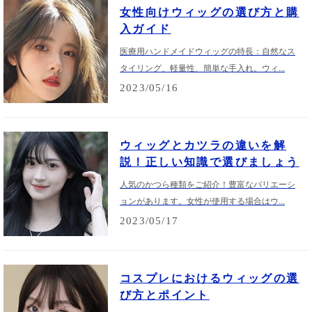
女性向けウィッグの選び方と購
入ガイド
医療用ハンドメイドウィッグの特長：自然なス
タイリング、軽量性、簡単な手入れ。ウィ...
2023/05/16
ウィッグとカツラの違いを解
説！正しい知識で選びましょう
人気のかつら種類をご紹介！豊富なバリエーシ
ョンがあります。女性が使用する場合はウ...
2023/05/17
コスプレにおけるウィッグの選
び方とポイント