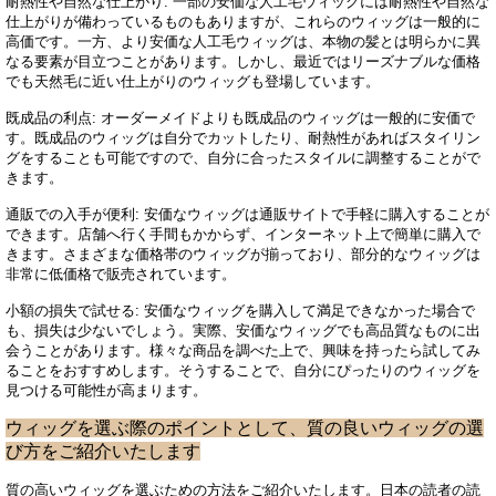
耐熱性や自然な仕上がり: 一部の安価な人工毛ウィッグには耐熱性や自然な
仕上がりが備わっているものもありますが、これらのウィッグは一般的に
高価です。一方、より安価な人工毛ウィッグは、本物の髪とは明らかに異
なる要素が目立つことがあります。しかし、最近ではリーズナブルな価格
でも天然毛に近い仕上がりのウィッグも登場しています。
既成品の利点: オーダーメイドよりも既成品のウィッグは一般的に安価で
す。既成品のウィッグは自分でカットしたり、耐熱性があればスタイリン
グをすることも可能ですので、自分に合ったスタイルに調整することがで
きます。
通販での入手が便利: 安価なウィッグは通販サイトで手軽に購入することが
できます。店舗へ行く手間もかからず、インターネット上で簡単に購入で
きます。さまざまな価格帯のウィッグが揃っており、部分的なウィッグは
非常に低価格で販売されています。
小額の損失で試せる: 安価なウィッグを購入して満足できなかった場合で
も、損失は少ないでしょう。実際、安価なウィッグでも高品質なものに出
会うことがあります。様々な商品を調べた上で、興味を持ったら試してみ
ることをおすすめします。そうすることで、自分にぴったりのウィッグを
見つける可能性が高まります。
ウィッグを選ぶ際のポイントとして、質の良いウィッグの選
び方をご紹介いたします
質の高いウィッグを選ぶための方法をご紹介いたします。日本の読者の読