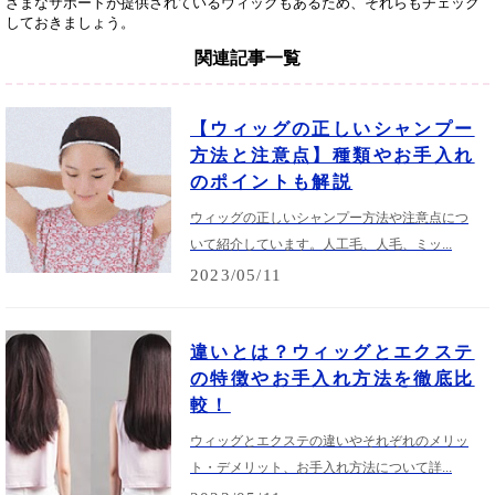
ざまなサポートが提供されているウィッグもあるため、それらもチェック
しておきましょう。
関連記事一覧
【ウィッグの正しいシャンプー
方法と注意点】種類やお手入れ
のポイントも解説
ウィッグの正しいシャンプー方法や注意点につ
いて紹介しています。人工毛、人毛、ミッ...
2023/05/11
違いとは？ウィッグとエクステ
の特徴やお手入れ方法を徹底比
較！
ウィッグとエクステの違いやそれぞれのメリッ
ト・デメリット、お手入れ方法について詳...