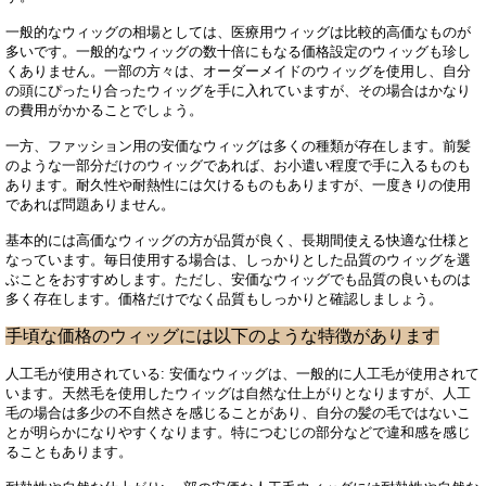
一般的なウィッグの相場としては、医療用ウィッグは比較的高価なものが
多いです。一般的なウィッグの数十倍にもなる価格設定のウィッグも珍し
くありません。一部の方々は、オーダーメイドのウィッグを使用し、自分
の頭にぴったり合ったウィッグを手に入れていますが、その場合はかなり
の費用がかかることでしょう。
一方、ファッション用の安価なウィッグは多くの種類が存在します。前髪
のような一部分だけのウィッグであれば、お小遣い程度で手に入るものも
あります。耐久性や耐熱性には欠けるものもありますが、一度きりの使用
であれば問題ありません。
基本的には高価なウィッグの方が品質が良く、長期間使える快適な仕様と
なっています。毎日使用する場合は、しっかりとした品質のウィッグを選
ぶことをおすすめします。ただし、安価なウィッグでも品質の良いものは
多く存在します。価格だけでなく品質もしっかりと確認しましょう。
手頃な価格のウィッグには以下のような特徴があります
人工毛が使用されている: 安価なウィッグは、一般的に人工毛が使用されて
います。天然毛を使用したウィッグは自然な仕上がりとなりますが、人工
毛の場合は多少の不自然さを感じることがあり、自分の髪の毛ではないこ
とが明らかになりやすくなります。特につむじの部分などで違和感を感じ
ることもあります。