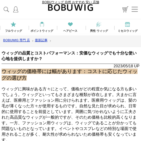
BOBUウィッグ 自然 おすすめ 安い 店舗
フルウィッグ
ポイントウィッグ
ヘアピース
男性 ウィッグ
ミセスウィッグ
BOBUWIG 専門 店
最新記事
ウィッグの品質とコストパフォーマンス：安価なウィッグでも十分な使い
心地を提供しますか？
2023/05/18 UP
ウィッグの価格帯には幅があります：コストに応じたウィッ
グの選び方
ウィッグに興味がある方々にとって、価格がどの程度か気になる方も多い
でしょう。ウィッグといってもさまざまな種類が存在します。大まかに言
えば、医療用とファッション用に分けられます。医療用ウィッグは、髪の
毛が薄くなった方々が使用するものです。自然な見た目が求められ、日常
的に使用することを前提としています。周囲に気づかれないように工夫さ
れた高品質なウィッグが一般的ですが、そのため価格も比較的高くなりま
す。一方、ファッション用ウィッグは、ウィッグであることが分かっても
問題ないものとなっています。イベントやコスプレなどの特別な場面で使
用されることが多く、耐久性が求められないため価格帯も安くなっていま
す。