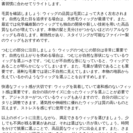
書習慣に合わせてリライトします。
毛質を確認しましょう: ウィッグの品質は毛質によって大きく左右されま
す。自然な見た目を追求する場合は、天然毛ウィッグが最適です。また、
最近では化学繊維製のウィッグでも独自の開発や新しい技術を用いた高品
質なものが増えています。本物の髪と見分けがつかないほどのリアルなウ
ィッグも存在します。耐熱性があり、スタイリングが可能なファイバー製
のウィッグもおすすめです。
つむじの部分に注目しましょう: ウィッグのつむじの部分は非常に重要で
す。自然な仕上がりを求める場合は、つむじが自然な形状になっているウ
ィッグを選ぶべきです。つむじが不自然な形になっていると、ウィッグで
あることが明らかになってしまいます。また、毛量が適切であることも重
要です。過剰な毛量では逆に不自然に見えてしまいます。本物の地肌から
生えているかのようなウィッグを選ぶことをおすすめします。
快適なフィット感が大切です: ウィッグを装着していて違和感のないフィッ
ト感は重要です。自分の頭のサイズに合ったウィッグを選ぶことが必要で
す。アジャスターがついているウィッグもありますので、自分の頭にピッ
タリと調整できます。通気性や伸縮性に優れたウィッグは質の高いものと
言えます。ストレスを感じずに使用できます。
以上のポイントに注意しながら、満足できるウィッグを選びましょう。少
しでも不満が残る要素があれば、それは選ばない方が良いでしょう。時間
をかけて慎重に選ぶことで、高品質なウィッグに出会えます。また、さま