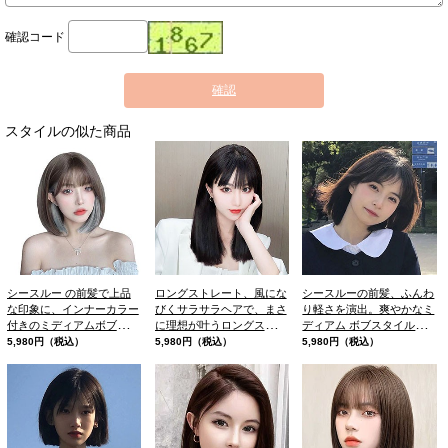
確認コード
確認
スタイルの似た商品
シースルー の前髪で上品
ロングストレート、風にな
シースルーの前髪、ふんわ
な印象に、インナーカラー
びくサラサラヘアで、まさ
り軽さを演出。爽やかなミ
付きのミディアムボブスタ
に理想が叶うロングスタイ
ディアム ボブスタイルで
イルです。耳掛けスタイル
ル、ボディラインも綺麗に
す。まるで優しい風をまと
5,980円（税込）
5,980円（税込）
5,980円（税込）
でインナーカラーをしっか
見せてくれます。
っているかのような
り魅せるのも、ァッション
ウィッグに革命を。