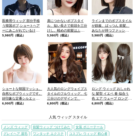
医療用ウィッグ 部分手植
肩につかないボブスタイ
ラインまでのボブスタイル
う韓国ボブ,ショートヘア
ル、短い長さで前頭を三分
が鉄板、ぱっつん 前髪、
ーにあこがれているけど、
けし、軽めの前髪はふんわ
あなたが持つファッション
短くするには踏み出せない
り丸みのあるシルエットに
ウィッグへのイメージが変
5,980円（税込）
5,980円（税込）
5,980円（税込）
方にはおすすめ
ぴったり。
わること
ショートな韓国マッシュ、
大人気のロングウェイブス
ロング ウィッグ おしゃれ
自然なボブウィッグです。
タイルのフルウィッグ、七
な 髪型 イエベ 春 似合う
好印象な定番シルエット、
三分けのデザインで、毛並
色 エア ウェーブ ロング パ
愛されショートボブ。
みがラグジュアリーできれ
ーマ
6,000円（税込）
6,800円（税込）
6,800円（税込）
いな印象を与えます
人気 ウィッグ スタイル
メンズ ウィッグ
前髪ウィッグ つけてみた
女装 ポニーテール
グレイヘア 眉毛
ワンタッチ エクステ
コスプレ ウィッグ 初心者