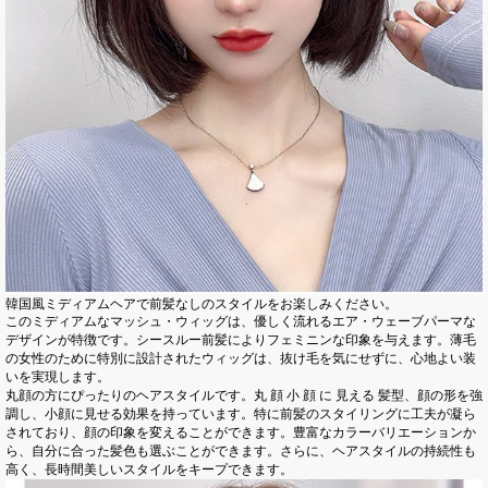
韓国風ミディアムヘアで前髪なしのスタイルをお楽しみください。
このミディアムなマッシュ・ウィッグは、優しく流れるエア・ウェーブパーマな
デザインが特徴です。シースルー前髪によりフェミニンな印象を与えます。薄毛
の女性のために特別に設計されたウィッグは、抜け毛を気にせずに、心地よい装
いを実現します。
丸顔の方にぴったりのヘアスタイルです。丸 顔 小 顔 に 見える 髪型、顔の形を強
調し、小顔に見せる効果を持っています。特に前髪のスタイリングに工夫が凝ら
されており、顔の印象を変えることができます。豊富なカラーバリエーションか
ら、自分に合った髪色も選ぶことができます。さらに、ヘアスタイルの持続性も
高く、長時間美しいスタイルをキープできます。