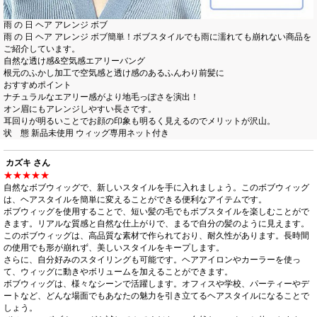
雨 の 日 ヘア アレンジ ボブ
雨 の 日 ヘア アレンジ ボブ簡単！ボブスタイルでも雨に濡れても崩れない商品を
ご紹介しています。
自然な透け感&空気感エアリーバング
根元のふかし加工で空気感と透け感のあるふんわり前髪に
おすすめポイント
ナチュラルなエアリー感がより地毛っぽさを演出！
オン眉にもアレンジしやすい長さです。
耳回りが明るいことでお顔の印象も明るく見えるのでメリットが沢山。
状 態 新品未使用 ウィッグ専用ネット付き
カズキ さん
★★★★★
自然なボブウィッグで、新しいスタイルを手に入れましょう。このボブウィッグ
は、ヘアスタイルを簡単に変えることができる便利なアイテムです。
ボブウィッグを使用することで、短い髪の毛でもボブスタイルを楽しむことがで
きます。リアルな質感と自然な仕上がりで、まるで自分の髪のように見えます。
このボブウィッグは、高品質な素材で作られており、耐久性があります。長時間
の使用でも形が崩れず、美しいスタイルをキープします。
さらに、自分好みのスタイリングも可能です。ヘアアイロンやカーラーを使っ
て、ウィッグに動きやボリュームを加えることができます。
ボブウィッグは、様々なシーンで活躍します。オフィスや学校、パーティーやデ
ートなど、どんな場面でもあなたの魅力を引き立てるヘアスタイルになることで
しょう。