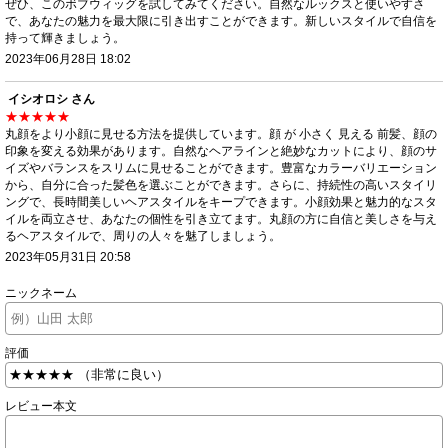
ぜひ、このボブウィッグを試してみてください。自然なルックスと使いやすさ
で、あなたの魅力を最大限に引き出すことができます。新しいスタイルで自信を
持って輝きましょう。
2023年06月28日 18:02
イシオロシ さん
★★★★★
丸顔をより小顔に見せる方法を提供しています。顔 が 小さく 見える 前髪、顔の
印象を変える効果があります。自然なヘアラインと絶妙なカットにより、顔のサ
イズやバランスをスリムに見せることができます。豊富なカラーバリエーション
から、自分に合った髪色を選ぶことができます。さらに、持続性の高いスタイリ
ングで、長時間美しいヘアスタイルをキープできます。小顔効果と魅力的なスタ
イルを両立させ、あなたの個性を引き立てます。丸顔の方に自信と美しさを与え
るヘアスタイルで、周りの人々を魅了しましょう。
2023年05月31日 20:58
ニックネーム
評価
レビュー本文