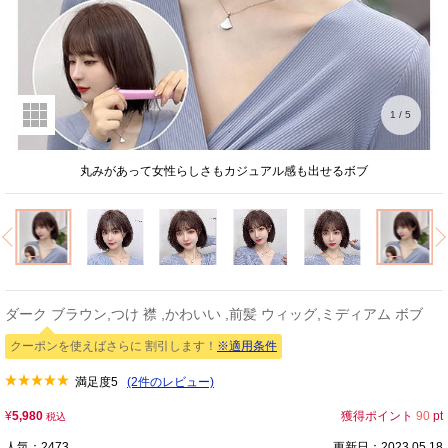
1
/
5
丸みがあって女性らしさもカジュアル感も出せるボブ
ダーク ブラウン,つけ 襟 ,かわいい ,前髪 ウィッグ,ミディアム ボブ
クーポンを使えばさらに 割引します！
※適用条件
満足度
5
(2件のレビュー)
¥
5,980
獲得ポイント
90
pt
税込
人気：2473
更新日：2023.05.18