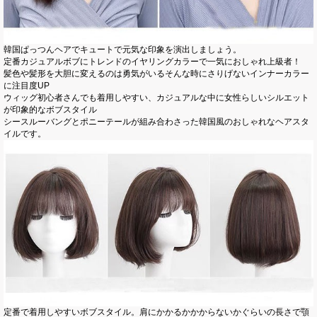
韓国ぱっつんヘアでキュートで元気な印象を演出しましょう。
定番カジュアルボブにトレンドのイヤリングカラーで一気におしゃれ上級者！
髪色や髪形を大胆に変えるのは勇気がいるそんな時にさりげないインナーカラー
に注目度UP
ウィッグ初心者さんでも着用しやすい、カジュアルな中に女性らしいシルエット
が印象的なボブスタイル
シースルーバングとポニーテールが組み合わさった韓国風のおしゃれなヘアスタ
イルです。
定番で着用しやすいボブスタイル。肩にかかるかかからないかぐらいの長さで顎