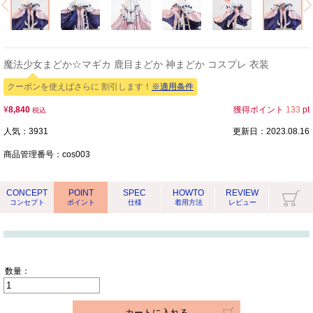
魔法少女まどか☆マギカ 鹿目まどか 神まどか コスプレ 衣装
クーポンを使えばさらに 割引します！
※適用条件
¥
8,840
獲得ポイント
133
pt
税込
人気：3931
更新日：2023.08.16
商品管理番号：
cos003
CONCEPT
POINT
SPEC
HOWTO
REVIEW
コンセプト
ポイント
仕様
着用方法
レビュー
数量：