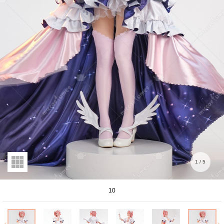
1
/
5
10