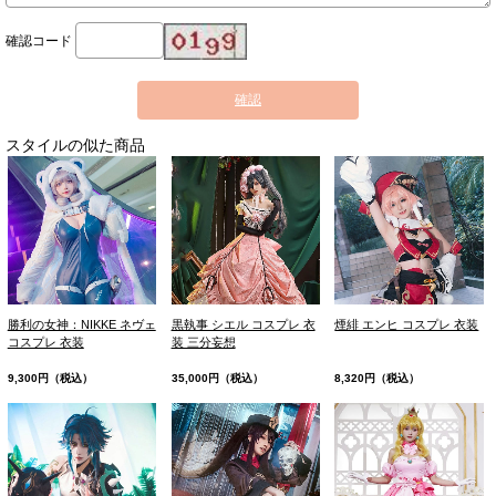
確認コード
確認
スタイルの似た商品
勝利の女神：NIKKE ネヴェ
黒執事 シエル コスプレ 衣
煙緋 エンヒ コスプレ 衣装
コスプレ 衣装
装 三分妄想
9,300円（税込）
35,000円（税込）
8,320円（税込）