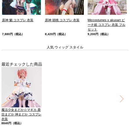
原神 魈 コスプレ 衣装
原神 胡桃 コスプレ 衣装
Miccostumes x akuoart ピ
ーチ姫 コスプレ 衣装 フル
セット
7,880円（税込）
8,420円（税込）
9,200円（税込）
人気 ウィッグ スタイル
最近チェックした商品
魔法少女まどか☆マギカ 鹿
目まどか 神まどか コスプレ
衣装
8840円（税込）