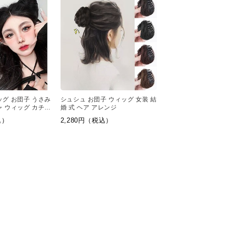
ッグ お団子 うさみ
シュシュ お団子 ウィッグ 女装 結
ャ ウィッグ カチュ
婚 式 ヘア アレンジ
ト ウィッグ
込）
2,280円（税込）