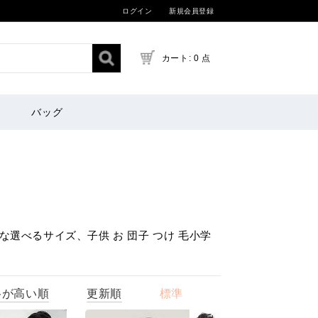
ログイン
新規会員登録
カート: 0 点
バッグ
な選べるサイズ、子供 お 団子 つけ 毛小学
格が高い順
更新順
標準