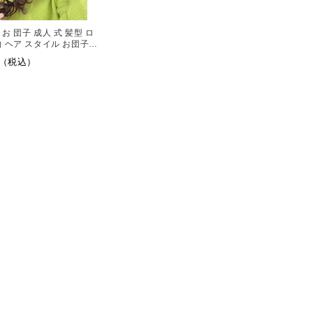
お 団子 成人 式 髪型 ロ
物 ヘア スタイル お団子ウ
ポイントウィッグ
0円（税込）