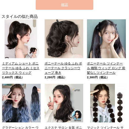
確認
スタイルの似た商品
ミディアム ショート ポニ
ポニーテール ゆる ふわ ポ
ポニーテール ツインテー
ーテール ゆる ふわ ミセス
ニーテール クラッシーウ
ル 種類 ウィッグ ロング 前
リラックス ウィッグ
ェーブ 巻き
髪なしツインテール
2,480円（税込）
2,280円（税込）
2,380円（税込）
グラデーション カラー ウ
エクステ サロン 女装 ポニ
マジック ツインテール サ