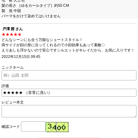
毛 材 人工毛
髪の長さ ［ゆるカールタイプ］約50 CM
製 造 中国
パーマをかけて染めてはいけません
戸澤 茜 さん
★★★★★
どんなシーンにも合う万能なショートスタイル！
両サイドが顔の形に沿ってくれるので小顔効果もあって素敵◇
えりあしも浮かないので安心ですシルエットがキレイだから、お気に入りです！
2022年12月15日 09:45
ニックネーム
評価
レビュー本文
確認コード