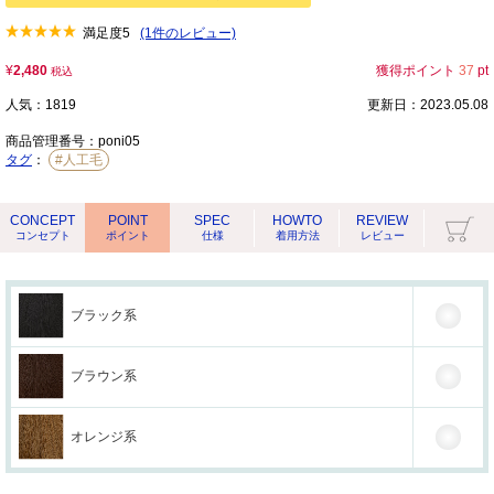
満足度
5
(1件のレビュー)
¥
2,480
獲得ポイント
37
pt
税込
人気：1819
更新日：2023.05.08
商品管理番号：
poni05
タグ
：
#人工毛
CONCEPT
POINT
SPEC
HOWTO
REVIEW
コンセプト
ポイント
仕様
着用方法
レビュー
ブラック系
ブラウン系
オレンジ系