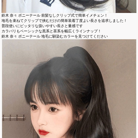
鈴木 奈々 ポニーテール 前髪なしクリップ式で簡単イメチェン！
地毛を束ねてクリップで挟むだけの簡単装着丁度よい長さを追求しました！
普段使いにピッタリな扱いやすい長さと量感です
カラバリもベーシックな黒系と茶系を幅広くラインナップ！
鈴木 奈々 ポニーテール 地毛に馴染むカラーを見つけてください