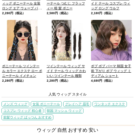
ィッグ ポニーテール 女装
ーテール つむじ フラッフ
イド テール コスプレ ウィ
ロング エア ウェーブ パー
ィー 暗 髪 ポニー
ッグ ロング ウルフ
ソナル カラー
2,280円（税込）
2,580円（税込）
2,180円（税込）
ポニーテール ツインテー
ツインテール ウィッグ サ
ボブ ボブ パーマ 韓国 女子
ル カラー エクステ ロー ポ
イド テール ウィッグ かわ
前 下がり ボブ ウィッグ ミ
ニーテール イメチェン
いい ツインテール 種類
ディアム ショート
2,280円（税込）
2,280円（税込）
4,680円（税込）
人気 ウィッグ スタイル
メンズ ウィッグ
女装 ポニーテール
グレイヘア 眉毛
ワンタッチ エクステ
コスプレ ウィッグ 初心者
韓国 マッシュ ウィッグ
前髪ウィッグ ぱっつん おすすめ
ウィッグ 自然 おすすめ 安い