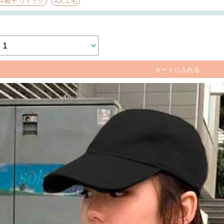
#帽子 ウィッグ
#人工毛