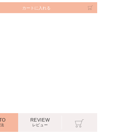
普段使いしやす
と合わせて簡単にかぶれるウィッグです
TO
REVIEW
方法
レビュー