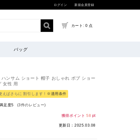
ログイン
新規会員登録
カート: 0 点
バッグ
 ハンサム ショート 帽子 おしゃれ ボブ ショー
 女性 用
使えばさらに 割引します！
※適用条件
満足度
5
(3件のレビュー)
獲得ポイント
58
pt
更新日：2025.03.08