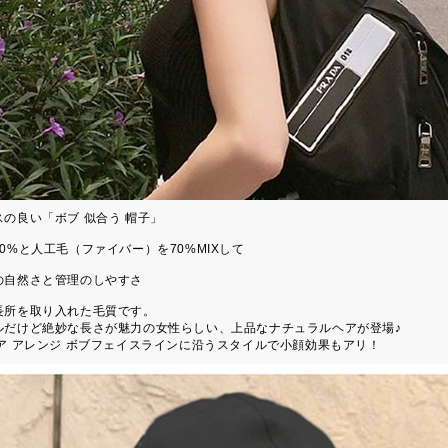
スの良い「ボブ 似合う 帽子」
0%と人工毛（ファイバー）を70%MIXして
の自然さと管理のしやすさ
長所を取り入れた毛質です。
ルだけど絶妙な長さが魅力の女性らしい、上品なナチュラルヘアが登場♪
ヘア アレンジ ボブフェイスラインに沿うスタイルで小顔効果もアリ！