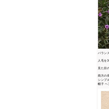
バラン
人毛を3
見た目
両方の
シンプ
帽子 