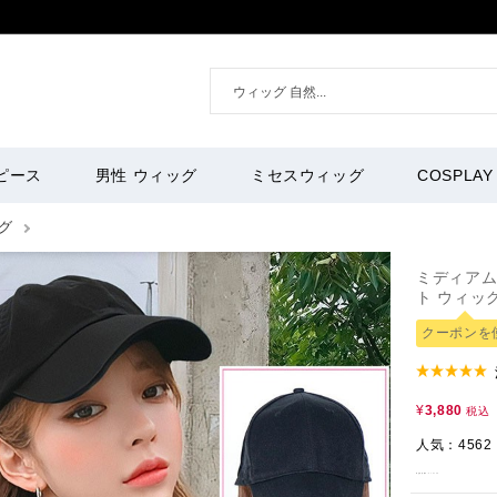
ピース
男性 ウィッグ
ミセスウィッグ
COSPLAY
グ
ミディアム
ト ウィッグ
クーポンを
¥
3,880
税込
人気：4562
商品管理番号：
bobo98