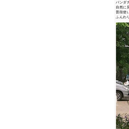
バンダナ
自然に
普段使
ふんわ