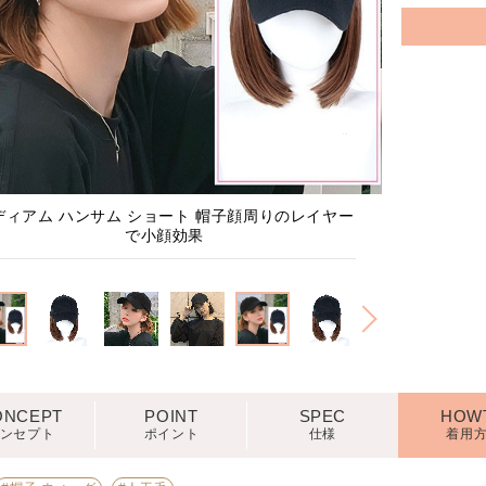
1
/
4
ディアム ハンサム ショート 帽子顔周りのレイヤー
帽子
で小顔効果
ONCEPT
POINT
SPEC
HOW
ンセプト
ポイント
仕様
着用