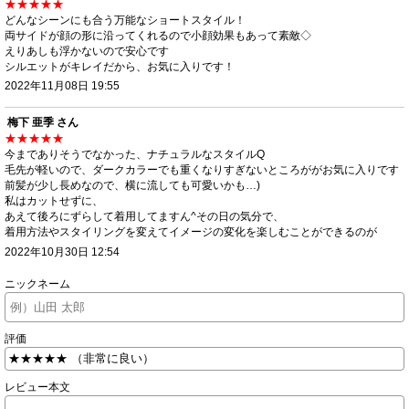
★★★★★
どんなシーンにも合う万能なショートスタイル！
両サイドが顔の形に沿ってくれるので小顔効果もあって素敵◇
えりあしも浮かないので安心です
シルエットがキレイだから、お気に入りです！
2022年11月08日 19:55
梅下 亜季 さん
★★★★★
今までありそうでなかった、ナチュラルなスタイルQ
毛先が軽いので、ダークカラーでも重くなりすぎないところががお気に入りです
前髪が少し長めなので、横に流しても可愛いかも…)
私はカットせずに、
あえて後ろにずらして着用してますん^その日の気分で、
着用方法やスタイリングを変えてイメージの変化を楽しむことができるのが
2022年10月30日 12:54
ニックネーム
評価
レビュー本文