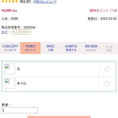
満足度
5
(3件のレビュー)
¥
5,000
獲得ポイント
75
pt
税込
人気：3596
更新日：2025.03.05
商品管理番号：
1625md
タグ
：
#人毛100％
CONCEPT
POINT
SPEC
HOWTO
REVIEW
コンセプト
ポイント
仕様
着用方法
レビュー
黑
摩卡棕
数量：