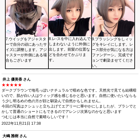
8.レ-スを中に入れ込んで
7.ウイッグをアジャスタ
9.プラッシングをしィッ
しまわないように外側に
ーで自分の頑にあったサ
グをキレイにします。レ
出します。前髪の位置な
イズに調整します。アジ
ース部分が気になる方は
どを合わせてかぶりま
ャスターが外側にある場
ファンデーシ。完成です
す。
合もございます
ョンで劇染ませてくださ
い。
井上 優美香 さん
★★★★★
ダークブラウンで地毛っぽいナチュラルで暗めな色です。天然光で見ても結構暗
いので、肌が白い人はウィッグ感を感じるかと思います。自然に使いたいならも
う少し明るめの色の方が顔と馴染んで自然かもしれません。
今回の写真はクシュッと立ち上げてエアリーに華やかにしましたが、ブラシでと
かして普通のショートにもできるのでアレンジ次第なのかなと思います
つむじは本当に自然で素晴らしいです！
2022年11月21日 17:38
大嶋 雅樹 さん