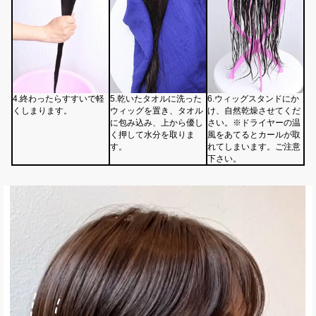
4.終わったらすすいで軽
5.乾いたタオルに洗った
6.ウィッグスタンドにか
くしまります。
ウィッグを置き、タオル
け、自然乾燥させてくだ
に包み込み、上から優し
さい。※ドライヤーの温
く押して水分を取りま
風をあてるとカールが取
す。
れてしまいます。ご注意
下さい。