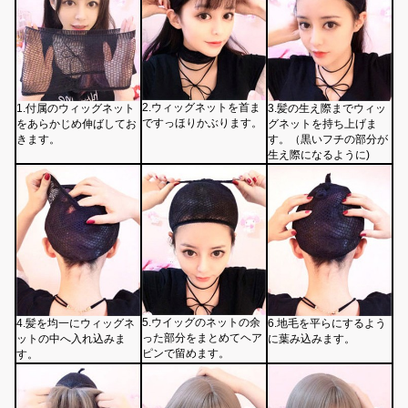
2.ウィッグネットを首ま
1.付属のウィッグネット
3.髪の生え際までウィッ
ですっほりかぶります。
をあらかじめ伸ばしてお
グネットを持ち上げま
きます。
す。（黒いフチの部分が
生え際になるように)
5.ウイッグのネットの余
4.髪を均一にウィッグネ
6.地毛を平らにするよう
った部分をまとめてヘア
ットの中へ入れ込みま
に葉み込みます。
ピンで留めます。
す。