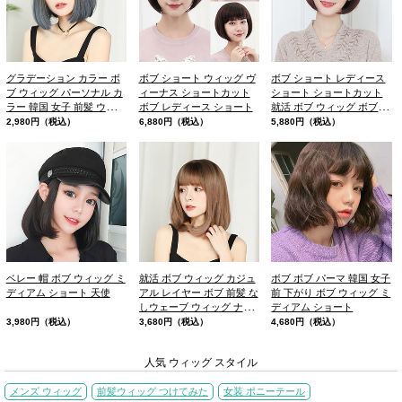
グラデーション カラー ボ
ボブ ショート ウィッグ ヴ
ボブ ショート レディース
ブ ウィッグ パーソナル カ
ィーナス ショートカット
ショート ショートカット
ラー 韓国 女子 前髪 ウィッ
ボブ レディース ショート
就活 ボブ ウィッグ ボブヘ
グ
ア
2,980円（税込）
6,880円（税込）
5,880円（税込）
ベレー 帽 ボブ ウィッグ ミ
就活 ボブ ウィッグ カジュ
ボブ ボブ パーマ 韓国 女子
ディアム ショート 天使
アル レイヤー ボブ 前髪 な
前 下がり ボブ ウィッグ ミ
しウェーブ ウィッグ ナチ
ディアム ショート
ュラルバング
3,980円（税込）
3,680円（税込）
4,680円（税込）
人気 ウィッグ スタイル
メンズ ウィッグ
前髪ウィッグ つけてみた
女装 ポニーテール