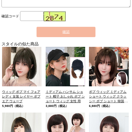
確認コード
確認
スタイルの似た商品
ウィッグ ボブ マイ フェア
ミディアム ハンサム ショ
ボブ ウィッグ ミディアム
レディ 女装 レイヤー ボブ
ート 帽子 おしゃれ ボブ シ
ショート ウィッグ クラッ
エア ウェーブ
ョート ウィッグ 女性 用
シー ボブ ショート 韓国 女
子
5,980円（税込）
3,880円（税込）
6,880円（税込）