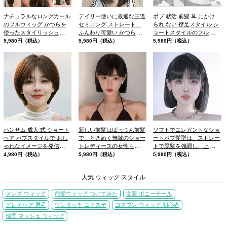
ナチュラルなロングカール
デイリー使いに最適な王道
ボブ 就活 前髪 耳 にかけ
のフルウィッグ かつらを
セミロング ストレート、
られ ない 襟足スタイル シ
使ったスタイリッシュな普
ふんわり可愛い かつら、
ョートスタイルのフルウィ
段使いをすること
ふわっとした前髪
ッグ
5,980円（税込）
5,980円（税込）
5,980円（税込）
ハンサム 成人 式 ショート
新しい前髪はぱっつん前髪
ソフトでエレガントなショ
ヘア ボブスタイルで おし
で、ときめく無敵のショー
ートボブ髪型は、ストレー
ゃれなイメージを発信しま
トレディースの女性らしい
トで黒髪を強調し、上品な
す
スタイルです
雰囲気を与えます
4,980円（税込）
5,980円（税込）
5,980円（税込）
人気 ウィッグ スタイル
メンズ ウィッグ
前髪ウィッグ つけてみた
女装 ポニーテール
グレイヘア 眉毛
ワンタッチ エクステ
コスプレ ウィッグ 初心者
韓国 マッシュ ウィッグ