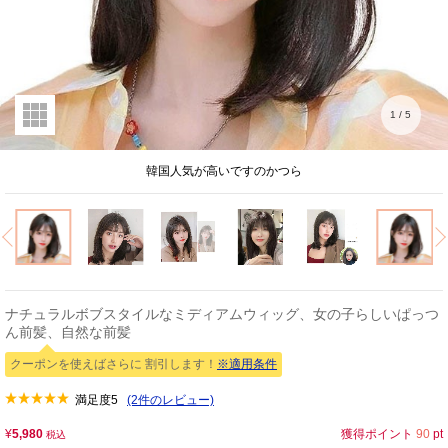
1
/
5
韓国人気が高いですのかつら
ナチュラルボブスタイルなミディアムウィッグ、女の子らしいぱっつ
ん前髪、自然な前髪
クーポンを使えばさらに 割引します！
※適用条件
満足度
5
(2件のレビュー)
¥
5,980
獲得ポイント
90
pt
税込