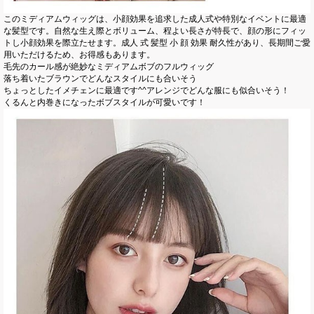
このミディアムウィッグは、小顔効果を追求した成人式や特別なイベントに最適
な髪型です。自然な生え際とボリューム、程よい長さが特長で、顔の形にフィッ
トし小顔効果を際立たせます。成人 式 髪型 小 顔 効果 耐久性があり、長期間ご愛
用いただけるため、お得感もあります。
毛先のカール感が絶妙なミディアムボブのフルウィッグ
落ち着いたブラウンでどんなスタイルにも合いそう
ちょっとしたイメチェンに最適です^^アレンジでどんな服にも似合いそう！
くるんと内巻きになったボブスタイルが可愛いです！