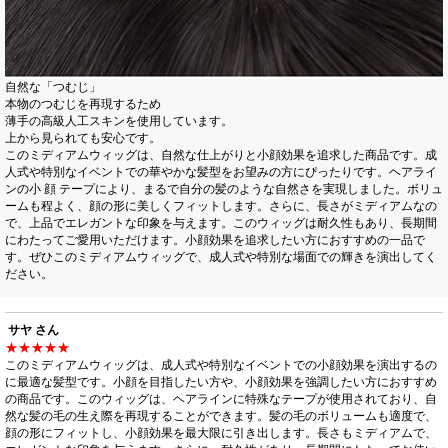
自然な「つむじ」
本物のつむじを再現するため
薄手の高級人工スキンを使用しています。
上から見られても安心です。
このミディアムウィッグは、自然な仕上がりと小顔効果を追求した商品です。成
人式や特別なイベントでの華やかな髪型をお望みの方にぴったりです。ヘアライ
ンの小 顔 テープにより、まるで自分の髪のような自然さを実現しました。ボリュ
ームも程よく、顔の形に美しくフィットします。さらに、長さがミディアムなの
で、上品でエレガントな印象を与えます。このウィッグは耐久性もあり、長期間
にわたってご愛用いただけます。小顔効果を追求したい方におすすめの一品で
す。ぜひこのミディアムウィッグで、成人式や特別な場面での輝きを演出してく
ださい。
サヤ さん
★★★★★
このミディアムウィッグは、成人式や特別なイベントでの小顔効果を演出するの
に最適な髪型です。小顔を目指したい方や、小顔効果を強調したい方におすすめ
の商品です。このウィッグは、ヘアラインに特殊なテープが使用されており、自
然な髪の毛の生え際を再現することができます。髪の毛のボリュームも適度で、
顔の形にフィットし、小顔効果を最大限に引き出します。長さもミディアムで、