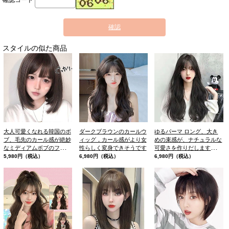
確認コード
確認
スタイルの似た商品
大人可愛くなれる韓国のボ
ダークブラウンのカールウ
ゆるパーマ ロング、大き
ブ、毛先のカール感が絶妙
ィッグ，カール感がより女
めの束感が、ナチュラルな
なミディアムボブのフルウ
性らしく変身できそうです
可愛さを作りだします、ま
ィッグ
とまりのある“ゆるカー
5,980円（税込）
6,980円（税込）
6,980円（税込）
ル”は、キメすぎず女性ら
しさもUP！