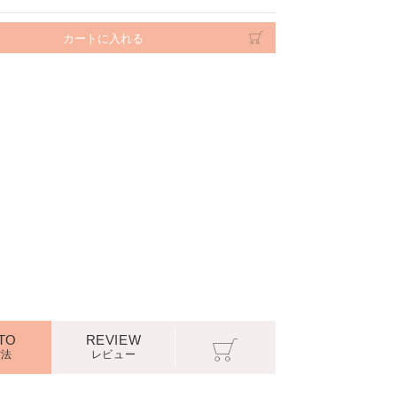
内巻きゆる巻きでお上品な女性になれます
顏周りに
TO
REVIEW
方法
レビュー