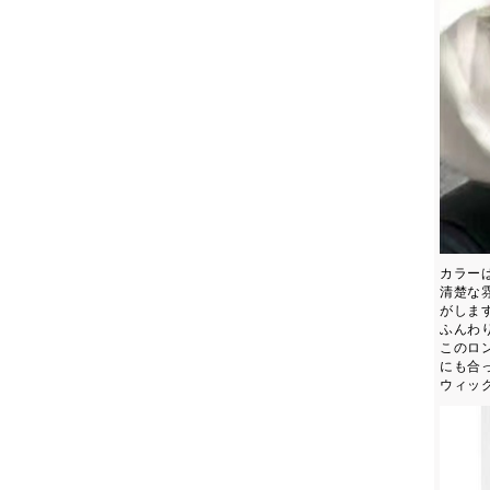
カラー
清楚な
がしま
ふんわ
このロ
にも合
ウィッ