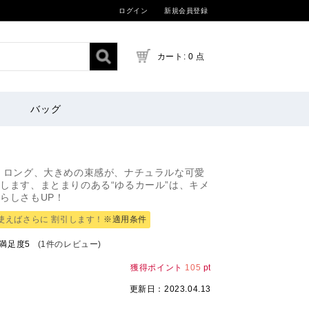
ログイン
新規会員登録
カート: 0 点
バッグ
 ロング、大きめの束感が、ナチュラルな可愛
します、まとまりのある“ゆるカール”は、キメ
らしさもUP！
使えばさらに 割引します！
※適用条件
満足度
5
(1件のレビュー)
獲得ポイント
105
pt
更新日：2023.04.13