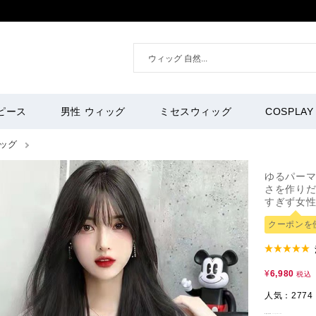
ピース
男性 ウィッグ
ミセスウィッグ
COSPLAY
ッグ
ゆるパーマ
さを作りだ
すぎず女性
クーポンを
¥
6,980
税込
人気：2774
商品管理番号：
long00043