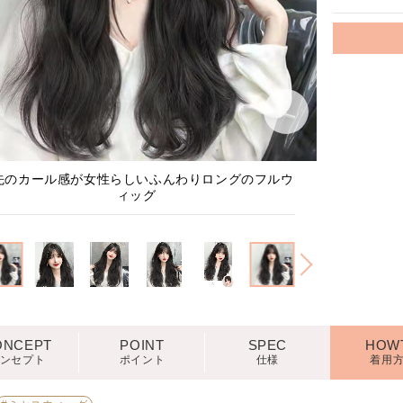
1
/
5
先のカール感が女性らしいふんわりロングのフルウ
全体的に
ィッグ
ONCEPT
POINT
SPEC
HOW
ンセプト
ポイント
仕様
着用