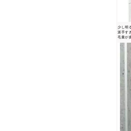
少し明
派手す
毛量が