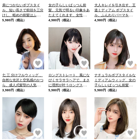
肩につかないボブスタイ
女の子らしいぱっつん前
大人キレイを引き出す、王
ル、短い長さで前頭を三分
髪、元気で明るい印象をあ
道ミディアム ボブスタイ
けし、軽めの前髪はふんわ
たえてくれます、女性らし
ル、ふんわりパーマをあて
り丸みのあるシルエットに
いソフトのフルウィッグ
たような、トレンドのゆる
5,980円（税込）
4,980円（税込）
4,980円（税込）
ぴったり。
ウェーブスタイル
お気に入り
お気に入り
お
七 三 分けフルウィッグ 、
ロングストレート、風にな
ナチュラルボブスタイルな
自然な光沢と空気感のかつ
びくサラサラヘアで、まさ
ミディアムウィッグ、女の
ら、成人式髪型の人気ラン
に理想が叶うロングスタイ
子らしいぱっつん前髪、自
キングをチェック！
ル、ボディラインも綺麗に
然な前髪
3,980円（税込）
5,980円（税込）
5,980円（税込）
見せてくれます。
お気に入り
お気に入り
お