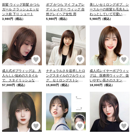
前髪 ウィッグ前髪 かつら
ボブ かつら マイ フェアレ
美しいセミロングボブ、シ
ガール クラッシュエッセ
ディ レイヤー ウィッグ 自
ースルーの前髪も毛先もふ
ンス前 下り ショート
然グレイヘア女性 用
わっとしていて可愛いの
で、ガーリーなお洋服に合
3,980円（税込）
5,980円（税込）
5,980円（税込）
わせやすそう
お気に入り
お気に入り
お
成人式ボブウィッグは、大
ナチュラルさを追求したロ
成人式レイヤーボブウィッ
人らしい短めのスタイル
ングスタイルのフルウィッ
グは、医療用ウィッグ、扱
で、スタイリッシュな印象
グ、セミロングストレート
いやすい長さのスタンダー
を与えます。短めのショー
ウィッグは、自然な前髪と
ドミディアム ロング
57,000円（税込）
15,800円（税込）
18,000円（税込）
トボブは、万能ヘアなうえ
際立つ輪郭からなる、最も
に、小顔効果とデカ目要素
オススメなウィッグです。
がいーっぱい。
お気に入り
お気に入り
お