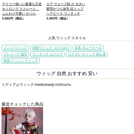
デイリー使いに最適な王道
エア ウェーブ顔 が 大きい
セミロング ストレート、
髪型かつら抜毛 症トップ
ふんわり可愛い かつら、
ヘアピース ワンタッチシ
ふわっとした前髪
ースルーバング
5,980円（税込）
3,980円（税込）
人気 ウィッグ スタイル
メンズ ウィッグ
前髪ウィッグ つけてみた
女装 ポニーテール
グレイヘア 眉毛
ワンタッチ エクステ
コスプレ ウィッグ 初心者
韓国 マッシュ ウィッグ
ウィッグ 自然 おすすめ 安い
ミディアムウィッグ-mediumwig-
midhiamu
最近チェックした商品