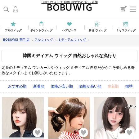
BOBUウィッグ 自然 おすすめ 安い 店舗
フルウィッグ
ポイントウィッグ
ヘアピース
男性 ウィッグ
ミセスウィッグ
BOBUWIG 専門 店
フルウィッグ
ミディアムウィッグ
韓国ミディアム ウィッグ 自然おしゃれな流行り
定番のミディアム ワンカールやウィッグ ミディアム 自然だからこそ楽しめる奇
抜なスタイルまでお楽しみいただけます。
表示順：
おすすめ順
新着順
価格が安い順
価格が高い順
更新順
標準
お気に入り
お気に入り
お