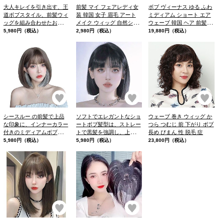
大人キレイを引き出す、王
前髪 マイ フェアレディ女
ボブ ヴィーナス ゆる ふわ
道ボブスタイル、前髪ウィ
装 韓国 女子 眉毛 アート
ミディアム ショート エア
ッグを組み合わせたおしゃ
メイク ウィッグ 自然シー
ウェーブ 韓国 ヘア 前髪 ウ
れな髪型
スルー
ィッグ
5,980円（税込）
2,980円（税込）
19,880円（税込）
お気に入り
お気に入り
お
シースルー の前髪で上品
ソフトでエレガントなショ
ウェーブ 巻き ウィッグ か
な印象に、インナーカラー
ートボブ髪型は、ストレー
つら つむじ 前 下がり ボブ
付きのミディアムボブスタ
トで黒髪を強調し、上品な
長め びまん 性 脱毛 症
イルです。耳掛けスタイル
雰囲気を与えます
5,980円（税込）
5,980円（税込）
23,800円（税込）
でインナーカラーをしっか
り魅せるのも、ァッション
ウィッグに革命を。
お気に入り
お気に入り