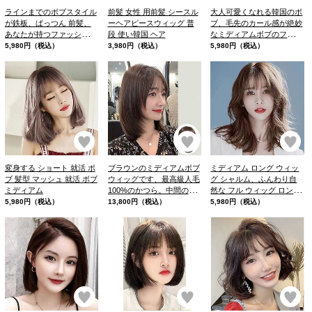
ラインまでのボブスタイル
前髪 女性 用前髪 シースル
大人可愛くなれる韓国のボ
が鉄板、ぱっつん 前髪、
ーヘアピースウィッグ 普
ブ、毛先のカール感が絶妙
あなたが持つファッション
段 使い韓国 ヘア
なミディアムボブのフルウ
ウィッグへのイメージが変
ィッグ
5,980円（税込）
3,980円（税込）
5,980円（税込）
わること
お気に入り
お気に入り
お
変身する ショート 就活 ボ
ブラウンのミディアムボブ
ミディアム ロング ウィッ
ブ 髪型 マッシュ 就活 ボブ
ウィッグです、最高級人毛
グ シャルム、ふんわり自
ミディアム
100%のかつら。中間の長
然な フル ウィッグ ロング
さで、セミロングのフレー
がキープできる
5,980円（税込）
13,800円（税込）
5,980円（税込）
ムで、ほどよい前髪で姫カ
ットが特徴的です。
お気に入り
お気に入り
お