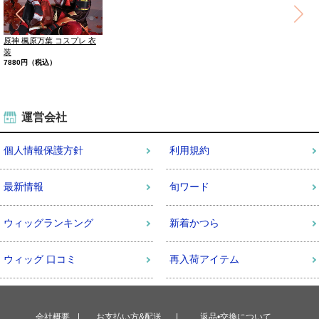
ハンサム ショート ショート
勝利の女神：NIKKE ネヴェ
魔法少女まどか☆マギカ 鹿
ウィッグ レディース ショー
コスプレ 衣装
目まどか 神まどか コスプレ
9300円（税込）
ト
衣装
5000円（税込）
8840円（税込）
運営会社
個人情報保護方針
利用規約
最新情報
旬ワード
ウィッグランキング
新着かつら
ウィッグ 口コミ
再入荷アイテム
会社概要
お支払い方&配送
返品•交換について