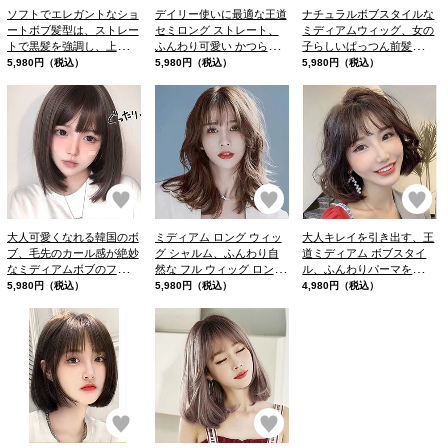
ソフトでエレガントなショ
デイリー使いに最適な王道
ナチュラルボブスタイルな
ートボブ髪型は、ストレー
セミロング ストレート、
ミディアムウィッグ、女の
トで黒髪を強調し、上品な
ふんわり可愛い かつら、
子らしいぱっつん前髪、自
雰囲気を与えます
ふわっとした前髪
然な前髪
5,980円（税込）
5,980円（税込）
5,980円（税込）
お気に入り
お気に入り
お
大人可愛くなれる韓国のボ
ミディアム ロング ウィッ
大人キレイを引き出す、王
ブ、毛先のカール感が絶妙
グ シャルム、ふんわり自
道ミディアム ボブスタイ
なミディアムボブのフルウ
然な フル ウィッグ ロング
ル、ふんわりパーマをあて
ィッグ
がキープできる
たような、トレンドのゆる
5,980円（税込）
5,980円（税込）
4,980円（税込）
ウェーブスタイル
お気に入り
お気に入り