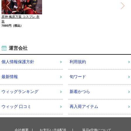
プレ 衣
ハンサム ショート
ウィッグ レディー
ト
5000円（税込）
運営会社
個人情報保護方針
利用規約
最新情報
旬ワード
ウィッグランキング
新着かつら
ウィッグ 口コミ
再入荷アイテム
会社概要
お支払い方&配送
返品•交換について