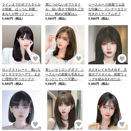
ラインまでのボブスタイル
肩につかないボブスタイ
シースルー の前髪で上品
が鉄板、ぱっつん 前髪、
ル、短い長さで前頭を三分
な印象に、インナーカラー
あなたが持つファッション
けし、軽めの前髪はふんわ
付きのミディアムボブスタ
ウィッグへのイメージが変
り丸みのあるシルエットに
イルです。耳掛けスタイル
5,980円（税込）
5,980円（税込）
5,980円（税込）
わること
ぴったり。
でインナーカラーをしっか
り魅せるのも、ァッション
ウィッグに革命を。
お気に入り
お気に入り
お
ロングストレート、風にな
美しいセミロングボブ、シ
大人キレイを引き出す、王
びくサラサラヘアで、まさ
ースルーの前髪も毛先もふ
道ボブスタイル、前髪ウィ
に理想が叶うロングスタイ
わっとしていて可愛いの
ッグを組み合わせたおしゃ
ル、ボディラインも綺麗に
で、ガーリーなお洋服に合
れな髪型
5,980円（税込）
5,980円（税込）
5,980円（税込）
見せてくれます。
わせやすそう
お気に入り
お気に入り
お