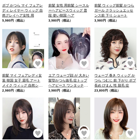
ボブ かつら マイ フェアレ
前髪 女性 用前髪 シースル
前髪 ウィッグ前髪 かつら
ディ レイヤー ウィッグ 自
ーヘアピースウィッグ 普
ガール クラッシュエッセ
然グレイヘア女性 用
段 使い韓国 ヘア
ンス前 下り ショート
5,980円（税込）
3,980円（税込）
3,980円（税込）
お気に入り
お気に入り
お
前髪 マイ フェアレディ女
エア ウェーブ顔 が 大きい
ウェーブ 巻き ウィッグ か
装 韓国 女子 眉毛 アート
髪型かつら抜毛 症トップ
つら つむじ 前 下がり ボブ
メイク ウィッグ 自然シー
ヘアピース ワンタッチシ
長め びまん 性 脱毛 症
スルー
ースルーバング
2,980円（税込）
3,980円（税込）
23,800円（税込）
お気に入り
お気に入り
お