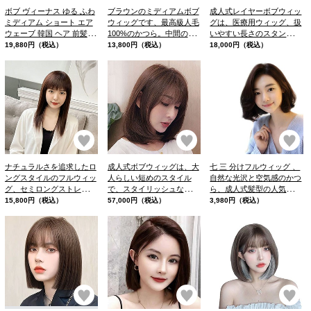
ボブ ヴィーナス ゆる ふわ
ブラウンのミディアムボブ
成人式レイヤーボブウィッ
ミディアム ショート エア
ウィッグです、最高級人毛
グは、医療用ウィッグ、扱
ウェーブ 韓国 ヘア 前髪 ウ
100%のかつら。中間の長
いやすい長さのスタンダー
ィッグ
さで、セミロングのフレー
ドミディアム ロング
19,880円（税込）
13,800円（税込）
18,000円（税込）
ムで、ほどよい前髪で姫カ
ットが特徴的です。
お気に入り
お気に入り
お
ナチュラルさを追求したロ
成人式ボブウィッグは、大
七 三 分けフルウィッグ 、
ングスタイルのフルウィッ
人らしい短めのスタイル
自然な光沢と空気感のかつ
グ、セミロングストレート
で、スタイリッシュな印象
ら、成人式髪型の人気ラン
ウィッグは、自然な前髪と
を与えます。短めのショー
キングをチェック！
15,800円（税込）
57,000円（税込）
3,980円（税込）
際立つ輪郭からなる、最も
トボブは、万能ヘアなうえ
オススメなウィッグです。
に、小顔効果とデカ目要素
がいーっぱい。
お気に入り
お気に入り
お