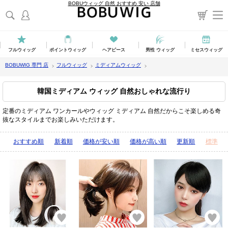
BOBUウィッグ 自然 おすすめ 安い 店舗
フルウィッグ
ポイントウィッグ
ヘアピース
男性 ウィッグ
ミセスウィッグ
BOBUWIG 専門 店
フルウィッグ
ミディアムウィッグ
韓国ミディアム ウィッグ 自然おしゃれな流行り
定番のミディアム ワンカールやウィッグ ミディアム 自然だからこそ楽しめる奇
抜なスタイルまでお楽しみいただけます。
表示順：
おすすめ順
新着順
価格が安い順
価格が高い順
更新順
標準
お気に入り
お気に入り
お