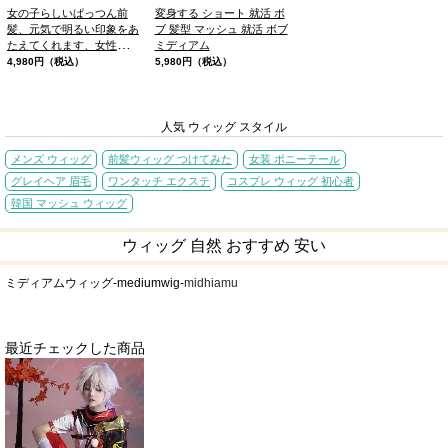
女の子らしいぱっつん前
変身する ショート 就活 ボ
髪、元気で明るい印象をあ
ブ 髪型 マッシュ 就活 ボブ
たえてくれます、女性らし
ミディアム
いソフトのフルウィッグ
4,980円（税込）
5,980円（税込）
人気 ウィッグ スタイル
メンズ ウィッグ
前髪ウィッグ つけてみた
女装 ポニーテール
グレイヘア 眉毛
ワンタッチ エクステ
コスプレ ウィッグ 初心者
韓国 マッシュ ウィッグ
ウィッグ 自然 おすすめ 安い
ミディアムウィッグ-mediumwig-
midhiamu
最近チェックした商品