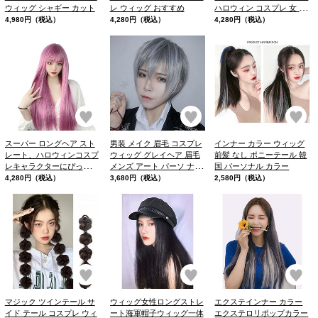
ウィッグ シャギー カット
レ ウィッグ おすすめ
ハロウィン コスプレ 女 か
わいい、女性らしい華やか
4,980円（税込）
4,280円（税込）
4,280円（税込）
さもあるカラーです。
お気に入り
お気に入り
お
スーパー ロングヘア スト
男装 メイク 眉毛 コスプレ
インナー カラー ウィッグ
レート、ハロウィンコスプ
ウィッグ グレイヘア 眉毛
前髪 なし ポニーテール 韓
レキャラクターにぴったり
メンズ アート パーソ ナル
国 パーソナル カラー
のウィッグ。
カラー ウィッグ ハンサム
4,280円（税込）
3,680円（税込）
2,580円（税込）
ショート
お気に入り
お気に入り
お
マジック ツインテール サ
ウィッグ女性ロングストレ
エクステインナー カラー
イド テール コスプレ ウィ
ート海軍帽子ウィッグ一体
エクステロリポップカラー