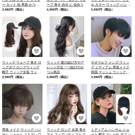
ー カット 短 男装 かつら
ーブ 巻き 自分 に 似合う
ル カラー ウィッグ ハンサ
トムボーイ 髪型
ム ショート 眉毛 アート メ
3,980円（税込）
4,980円（税込）
3,980円（税込）
イク
お気に入り
お気に入り
お
ウィッグ ウェーブ 巻き ロ
ウィッグ 髪の結び方やア
ネオウルフ メンズ ウィッ
ングボブ ロングウィッグ
レンジ方法 一つ結びのか
グ ミディアム 男装メイク
帽子 ウィッグ女装 ウィッ
つら商品
韓国 マッシュ ウィッグ 自
グ
然 おすすめ ハンサム ショ
3,980円（税込）
3,980円（税込）
3,980円（税込）
ート
お気に入り
お気に入り
お
男装 メイク ウィッグ ハン
ウィッグ ロング 女装 巻き
ミディアム ハンサム ショ
サム ショート コスプレ ウ
マイ フェアレディ フル ウ
ート 帽子 おしゃれ ボブ シ