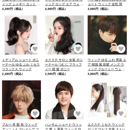
ィッグ シャギー カット 男
ィッグ ロング エア ウェー
ョート ウィッグ 女性 用
装 ウィッグ メイク コスプ
ブ
4,280円（税込）
4,980円（税込）
3,880円（税込）
レ
お気に入り
お気に入り
お
ミディアム ショート ポニ
エクステ サロン 女装 ポニ
ウィッグ ゆる ふわ 男装 エ
ーテール ゆる ふわ ミセス
ーテール つむじ フラッフ
ア 韓国 風 前髪 メンズ ウ
リラックス ウィッグ
ィー 暗 髪 ポニー
ィッグ グルーミー ウェー
ブ 巻き
2,480円（税込）
2,580円（税込）
3,880円（税込）
お気に入り
お気に入り
お
ブルベ 冬 髪 色 ウィッグ
ハンサム ショート ウィッ
エクステ ミセス ウィッグ
アンニュイ グレイヘア フ
グ 楚 々 男装 ウィッグ 白
ロング ウルフ 女装 ストレ