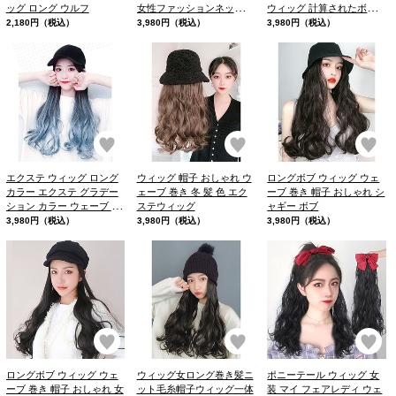
ッグ ロング ウルフ
女性ファッションネット赤
ウィッグ 計算されたボブ
黒ロングストレート全頭セ
スタイル
2,180円（税込）
3,980円（税込）
3,980円（税込）
ットマーメイドロングウェ
イブ
お気に入り
お気に入り
お
エクステ ウィッグ ロング
ウィッグ 帽子 おしゃれ ウ
ロングボブ ウィッグ ウェ
カラー エクステ グラデー
ェーブ 巻き 冬 髪 色 エク
ーブ 巻き 帽子 おしゃれ シ
ション カラー ウェーブ 巻
ステウィッグ
ャギー ボブ
き帽子 おしゃれ
3,980円（税込）
3,980円（税込）
3,980円（税込）
お気に入り
お気に入り
お
ロングボブ ウィッグ ウェ
ウィッグ女ロング巻き髪ニ
ポニーテール ウィッグ 女
ーブ 巻き 帽子 おしゃれ 女
ット毛糸帽子ウィッグ一体
装 マイ フェアレディ ウェ