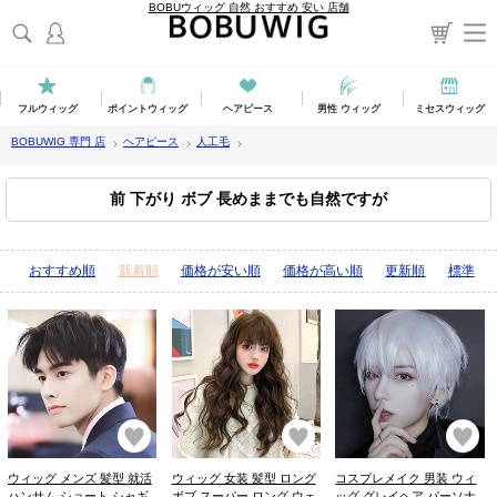
BOBUウィッグ 自然 おすすめ 安い 店舗
フルウィッグ
ポイントウィッグ
ヘアピース
男性 ウィッグ
ミセスウィッグ
BOBUWIG 専門 店
ヘアピース
人工毛
前 下がり ボブ 長めままでも自然ですが
表示順：
おすすめ順
新着順
価格が安い順
価格が高い順
更新順
標準
お気に入り
お気に入り
お
ウィッグ メンズ 髪型 就活
ウィッグ 女装 髪型 ロング
コスプレメイク 男装 ウィ
ハンサム ショート シャギ
ボブ スーパー ロング ウェ
ッグ グレイヘア パーソナ