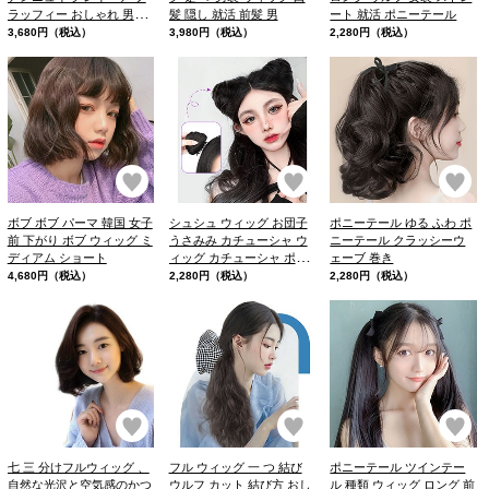
ラッフィー おしゃれ 男子
髪 隠し 就活 前髪 男
ート 就活 ポニーテール
コスプレ ウィッグ 韓国 風
3,680円（税込）
3,980円（税込）
2,280円（税込）
マッシュ イメチェン
お気に入り
お気に入り
お
ボブ ボブ パーマ 韓国 女子
シュシュ ウィッグ お団子
ポニーテール ゆる ふわ ポ
前 下がり ボブ ウィッグ ミ
うさみみ カチューシャ ウ
ニーテール クラッシーウ
ディアム ショート
ィッグ カチューシャ ポイ
ェーブ 巻き
ント ウィッグ
4,680円（税込）
2,280円（税込）
2,280円（税込）
お気に入り
お気に入り
お
七 三 分けフルウィッグ 、
フル ウィッグ 一 つ 結び
ポニーテール ツインテー
自然な光沢と空気感のかつ
ウルフ カット 結び方 おし
ル 種類 ウィッグ ロング 前