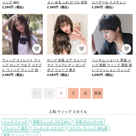
ィッグ girly
ョン ゆる ふわ かつら 女性
ニーテール イメチェン
2,280円（税込）
2,380円（税込）
2,280円（税込）
お気に入り
お気に入り
お
ウィッグ ストレート ウィ
ロング 女装 エア ウェーブ
ハンサム ショート 男装 メ
ッグ ロング ウルフ コスプ
マイ フェアレディ ロング
ンズ 前髪 ウィッグ 普段 使
レ ウィッグ ウィッグ 自然
ボブ ウェーブ 巻き
い ファッション ウィッグ
韓国 女子
4,980円（税込）
4,980円（税込）
3,680円（税込）
最初
前
1
2
次
最後
人気 ウィッグ スタイル
メンズ ウィッグ
前髪ウィッグ つけてみた
女装 ポニーテール
グレイヘア 眉毛
ワンタッチ エクステ
コスプレ ウィッグ 初心者
韓国 マッシュ ウィッグ