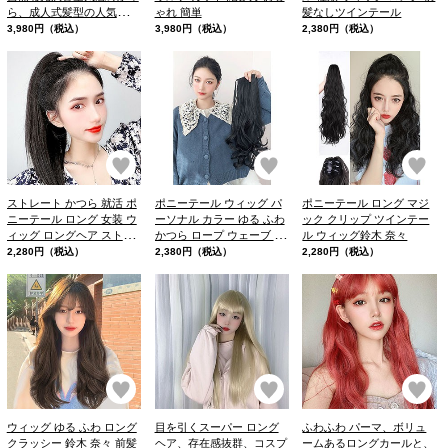
ら、成人式髪型の人気ラン
ゃれ 簡単
髪なしツインテール
キングをチェック！
3,980円（税込）
3,980円（税込）
2,380円（税込）
お気に入り
お気に入り
お
ストレート かつら 就活 ポ
ポニーテール ウィッグ パ
ポニーテール ロング マジ
ニーテール ロング 女装 ウ
ーソナル カラー ゆる ふわ
ック クリップ ツインテー
ィッグ ロングヘア ストレ
かつら ロープ ウェーブ 巻
ル ウィッグ鈴木 奈々
ート
き ポニーテール
2,280円（税込）
2,380円（税込）
2,280円（税込）
お気に入り
お気に入り
お
ウィッグ ゆる ふわ ロング
目を引くスーパー ロング
ふわふわ パーマ、ボリュ
クラッシー 鈴木 奈々 前髪
ヘア、存在感抜群、コスプ
ームあるロングカールと、