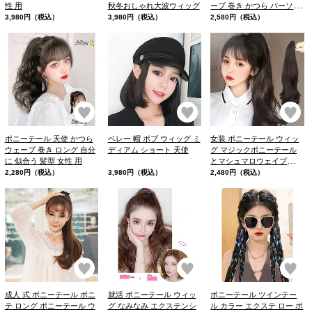
性 用
秋冬おしゃれ大波ウィッグ
ーブ 巻き かつら パーソナ
ル カラー
3,980円（税込）
3,980円（税込）
2,580円（税込）
お気に入り
お気に入り
お
ポニーテール 天使 かつら
ベレー 帽 ボブ ウィッグ ミ
女装 ポニーテール ウィッ
ウェーブ 巻き ロング 自分
ディアム ショート 天使
グ マジックポニーテール
に 似合う 髪型 女性 用
とマシュマロウェイブのロ
ングウィッグで
2,280円（税込）
3,980円（税込）
2,480円（税込）
お気に入り
お気に入り
お
成人 式 ポニーテール ポニ
就活 ポニーテール ウィッ
ポニーテール ツインテー
テ ロング ポニーテール ウ
グ なみなみ エクステンシ
ル カラー エクステ ロー ポ