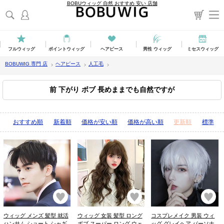
BOBUウィッグ 自然 おすすめ 安い 店舗
フルウィッグ
ポイントウィッグ
ヘアピース
男性 ウィッグ
ミセスウィッグ
BOBUWIG 専門 店
ヘアピース
人工毛
前 下がり ボブ 長めままでも自然ですが
表示順：
おすすめ順
新着順
価格が安い順
価格が高い順
更新順
標準
お気に入り
お気に入り
お
ウィッグ メンズ 髪型 就活
ウィッグ 女装 髪型 ロング
コスプレメイク 男装 ウィ
ハンサム ショート シャギ
ボブ スーパー ロング ウェ
ッグ グレイヘア パーソナ