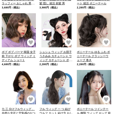
ラッフィー おしゃれ 男子
髪 隠し 就活 前髪 男
ート 就活 ポニーテール
コスプレ ウィッグ 韓国 風
3,680円（税込）
3,980円（税込）
2,280円（税込）
マッシュ イメチェン
お気に入り
お気に入り
お
ボブ ボブ パーマ 韓国 女子
シュシュ ウィッグ お団子
ポニーテール ゆる ふわ ポ
前 下がり ボブ ウィッグ ミ
うさみみ カチューシャ ウ
ニーテール クラッシーウ
ディアム ショート
ィッグ カチューシャ ポイ
ェーブ 巻き
ント ウィッグ
4,680円（税込）
2,280円（税込）
2,280円（税込）
お気に入り
お気に入り
お
七 三 分けフルウィッグ 、
フル ウィッグ 一 つ 結び
ポニーテール ツインテー
自然な光沢と空気感のかつ
ウルフ カット 結び方 おし
ル 種類 ウィッグ ロング 前