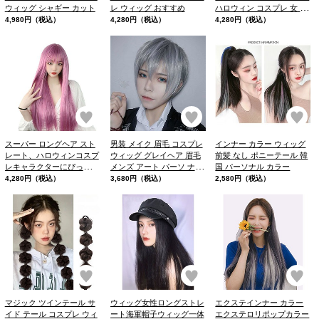
ウィッグ シャギー カット
レ ウィッグ おすすめ
ハロウィン コスプレ 女 か
わいい、女性らしい華やか
4,980円（税込）
4,280円（税込）
4,280円（税込）
さもあるカラーです。
お気に入り
お気に入り
お
スーパー ロングヘア スト
男装 メイク 眉毛 コスプレ
インナー カラー ウィッグ
レート、ハロウィンコスプ
ウィッグ グレイヘア 眉毛
前髪 なし ポニーテール 韓
レキャラクターにぴったり
メンズ アート パーソ ナル
国 パーソナル カラー
のウィッグ。
カラー ウィッグ ハンサム
4,280円（税込）
3,680円（税込）
2,580円（税込）
ショート
お気に入り
お気に入り
お
マジック ツインテール サ
ウィッグ女性ロングストレ
エクステインナー カラー
イド テール コスプレ ウィ
ート海軍帽子ウィッグ一体
エクステロリポップカラー