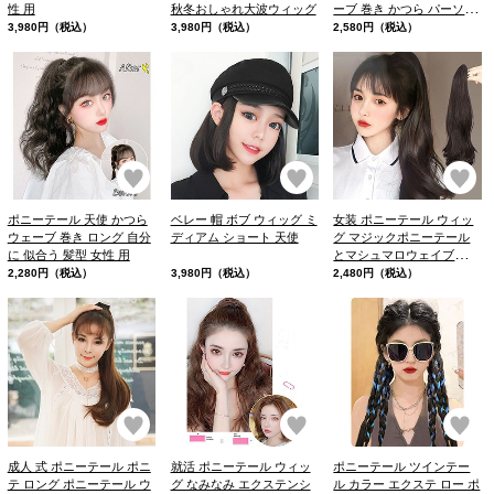
性 用
秋冬おしゃれ大波ウィッグ
ーブ 巻き かつら パーソナ
ル カラー
3,980円（税込）
3,980円（税込）
2,580円（税込）
お気に入り
お気に入り
お
ポニーテール 天使 かつら
ベレー 帽 ボブ ウィッグ ミ
女装 ポニーテール ウィッ
ウェーブ 巻き ロング 自分
ディアム ショート 天使
グ マジックポニーテール
に 似合う 髪型 女性 用
とマシュマロウェイブのロ
ングウィッグで
2,280円（税込）
3,980円（税込）
2,480円（税込）
お気に入り
お気に入り
お
成人 式 ポニーテール ポニ
就活 ポニーテール ウィッ
ポニーテール ツインテー
テ ロング ポニーテール ウ
グ なみなみ エクステンシ
ル カラー エクステ ロー ポ