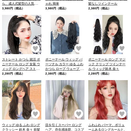
ら、成人式髪型の人気ラン
ゃれ 簡単
髪なしツインテール
キングをチェック！
3,980円（税込）
3,980円（税込）
2,380円（税込）
お気に入り
お気に入り
お
ストレート かつら 就活 ポ
ポニーテール ウィッグ パ
ポニーテール ロング マジ
ニーテール ロング 女装 ウ
ーソナル カラー ゆる ふわ
ック クリップ ツインテー
ィッグ ロングヘア ストレ
かつら ロープ ウェーブ 巻
ル ウィッグ鈴木 奈々
ート
き ポニーテール
2,280円（税込）
2,380円（税込）
2,280円（税込）
お気に入り
お気に入り
お
ウィッグ ゆる ふわ ロング
目を引くスーパー ロング
ふわふわ パーマ、ボリュ
クラッシー 鈴木 奈々 前髪
ヘア、存在感抜群、コスプ
ームあるロングカールと、