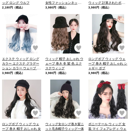
ッグ ロング ウルフ
女性ファッションネット赤
ウィッグ 計算されたボブ
黒ロングストレート全頭セ
スタイル
2,180円（税込）
3,980円（税込）
3,980円（税込）
ットマーメイドロングウェ
イブ
お気に入り
お気に入り
お
エクステ ウィッグ ロング
ウィッグ 帽子 おしゃれ ウ
ロングボブ ウィッグ ウェ
カラー エクステ グラデー
ェーブ 巻き 冬 髪 色 エク
ーブ 巻き 帽子 おしゃれ シ
ション カラー ウェーブ 巻
ステウィッグ
ャギー ボブ
き帽子 おしゃれ
3,980円（税込）
3,980円（税込）
3,980円（税込）
お気に入り
お気に入り
お
ロングボブ ウィッグ ウェ
ウィッグ女ロング巻き髪ニ
ポニーテール ウィッグ 女
ーブ 巻き 帽子 おしゃれ 女
ット毛糸帽子ウィッグ一体
装 マイ フェアレディ ウェ