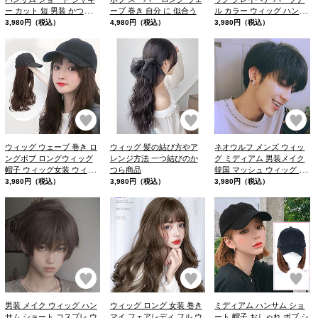
ー カット 短 男装 かつら
ーブ 巻き 自分 に 似合う
ル カラー ウィッグ ハンサ
トムボーイ 髪型
ム ショート 眉毛 アート メ
3,980円（税込）
4,980円（税込）
3,980円（税込）
イク
お気に入り
お気に入り
お
ウィッグ ウェーブ 巻き ロ
ウィッグ 髪の結び方やア
ネオウルフ メンズ ウィッ
ングボブ ロングウィッグ
レンジ方法 一つ結びのか
グ ミディアム 男装メイク
帽子 ウィッグ女装 ウィッ
つら商品
韓国 マッシュ ウィッグ 自
グ
然 おすすめ ハンサム ショ
3,980円（税込）
3,980円（税込）
3,980円（税込）
ート
お気に入り
お気に入り
お
男装 メイク ウィッグ ハン
ウィッグ ロング 女装 巻き
ミディアム ハンサム ショ
サム ショート コスプレ ウ
マイ フェアレディ フル ウ
ート 帽子 おしゃれ ボブ シ