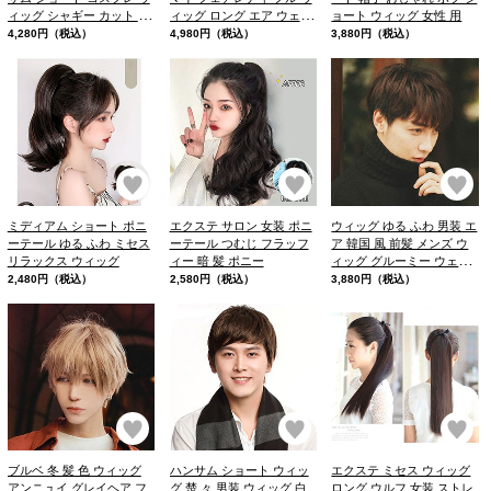
ィッグ シャギー カット 男
ィッグ ロング エア ウェー
ョート ウィッグ 女性 用
装 ウィッグ メイク コスプ
ブ
4,280円（税込）
4,980円（税込）
3,880円（税込）
レ
お気に入り
お気に入り
お
ミディアム ショート ポニ
エクステ サロン 女装 ポニ
ウィッグ ゆる ふわ 男装 エ
ーテール ゆる ふわ ミセス
ーテール つむじ フラッフ
ア 韓国 風 前髪 メンズ ウ
リラックス ウィッグ
ィー 暗 髪 ポニー
ィッグ グルーミー ウェー
ブ 巻き
2,480円（税込）
2,580円（税込）
3,880円（税込）
お気に入り
お気に入り
お
ブルベ 冬 髪 色 ウィッグ
ハンサム ショート ウィッ
エクステ ミセス ウィッグ
アンニュイ グレイヘア フ
グ 楚 々 男装 ウィッグ 白
ロング ウルフ 女装 ストレ