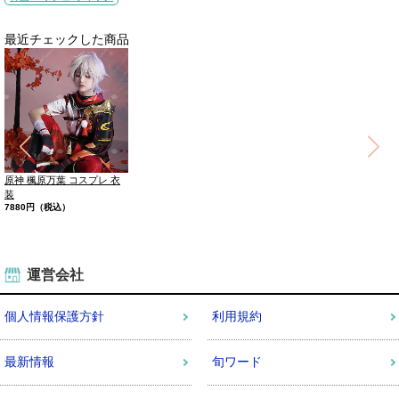
最近チェックした商品
ハンサム ショート ショート
勝利の女神：NIKKE ネヴェ
魔法少女まどか☆マギカ 鹿
ウィッグ レディース ショー
コスプレ 衣装
目まどか 神まどか コスプレ
9300円（税込）
ト
衣装
5000円（税込）
8840円（税込）
運営会社
個人情報保護方針
利用規約
最新情報
旬ワード