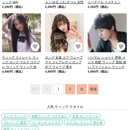
ィッグ girly
ョン ゆる ふわ かつら 女性
ニーテール イメチェン
2,280円（税込）
2,380円（税込）
2,280円（税込）
お気に入り
お気に入り
お
ウィッグ ストレート ウィ
ロング 女装 エア ウェーブ
ハンサム ショート 男装 メ
ッグ ロング ウルフ コスプ
マイ フェアレディ ロング
ンズ 前髪 ウィッグ 普段 使
レ ウィッグ ウィッグ 自然
ボブ ウェーブ 巻き
い ファッション ウィッグ
韓国 女子
4,980円（税込）
4,980円（税込）
3,680円（税込）
最初
前
1
2
次
最後
人気 ウィッグ スタイル
メンズ ウィッグ
前髪ウィッグ つけてみた
女装 ポニーテール
グレイヘア 眉毛
ワンタッチ エクステ
コスプレ ウィッグ 初心者
韓国 マッシュ ウィッグ